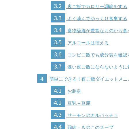
3.2
夜ご飯でカロリー調節をする
3.3
よく噛んでゆっくり食事する
3.4
食物繊維が豊富なものから食
3.5
アルコールは控える
3.6
コンビニ飯でも成分表を確認
3.7
遅い夜ご飯にならないように
4
簡単にできる！夜ご飯ダイエットメニ
4.1
お刺身
4.2
豆乳＋豆腐
4.3
サーモンのカルパッチョ
4.4
鶏肉・きのこのスープ