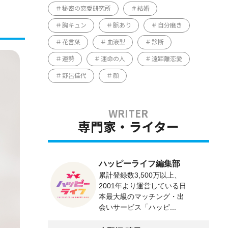
秘密の恋愛研究所
結婚
胸キュン
脈あり
自分磨き
花言葉
血液型
診断
運勢
運命の人
遠距離恋愛
野呂佳代
顔
専門家・ライター
ハッピーライフ編集部
累計登録数3,500万以上、
2001年より運営している日
本最大級のマッチング・出
会いサービス「ハッピ...