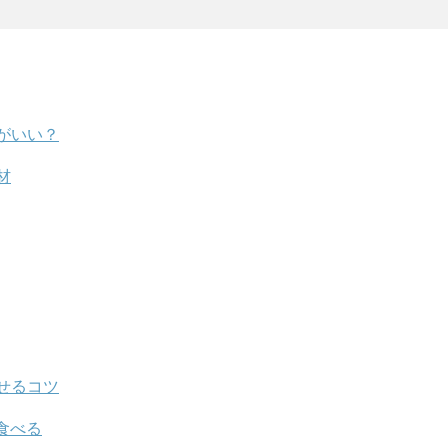
がいい？
材
せるコツ
食べる