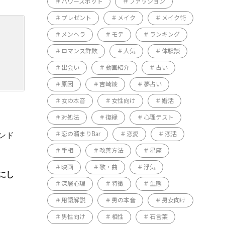
パワースポット
ファッション
プレゼント
メイク
メイク術
メンヘラ
モテ
ランキング
ロマンス詐欺
人気
体験談
出会い
動画紹介
占い
原因
吉崎綾
夢占い
女の本音
女性向け
婚活
対処法
復縁
心理テスト
ンド
恋の溜まりBar
恋愛
恋活
手相
改善方法
星座
映画
歌・曲
浮気
にし
深層心理
特徴
生態
用語解説
男の本音
男女向け
男性向け
相性
石言葉