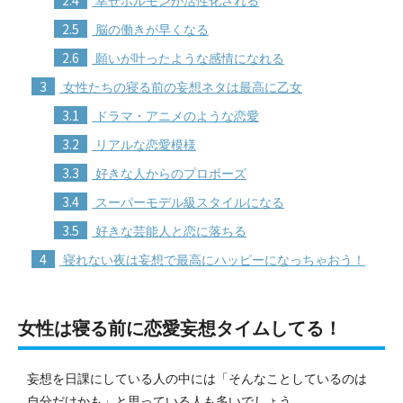
幸せホルモンが活性化される
2.5
脳の働きが早くなる
2.6
願いが叶ったような感情になれる
3
女性たちの寝る前の妄想ネタは最高に乙女
3.1
ドラマ・アニメのような恋愛
3.2
リアルな恋愛模様
3.3
好きな人からのプロポーズ
3.4
スーパーモデル級スタイルになる
3.5
好きな芸能人と恋に落ちる
4
寝れない夜は妄想で最高にハッピーになっちゃおう！
女性は寝る前に恋愛妄想タイムしてる！
妄想を日課にしている人の中には「そんなことしているのは
自分だけかも」と思っている人も多いでしょう。