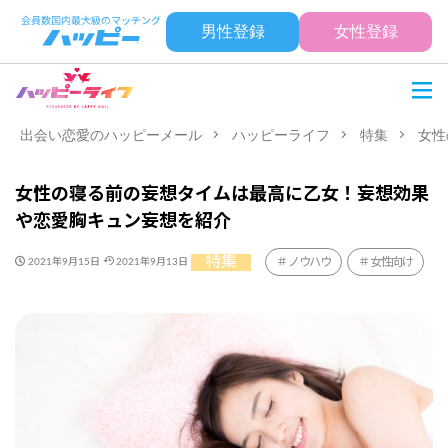
男性登録
女性登録
出会い恋愛のハッピーメール
ハッピーライフ
特集
女性
女性の寝る前の妄想タイムは最高に乙女！妄想効果
や恋愛胸キュン妄想を紹介
特集
ノウハウ
女性向け
2021年9月15日
2021年9月13日