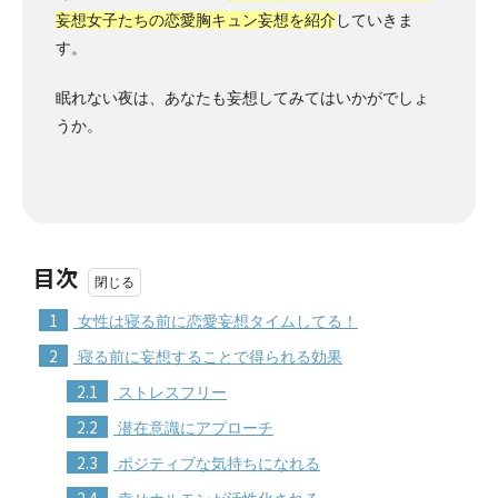
妄想女子たちの恋愛胸キュン妄想を紹介
していきま
す。
眠れない夜は、あなたも妄想してみてはいかがでしょ
うか。
目次
1
女性は寝る前に恋愛妄想タイムしてる！
2
寝る前に妄想することで得られる効果
2.1
ストレスフリー
2.2
潜在意識にアプローチ
2.3
ポジティブな気持ちになれる
2.4