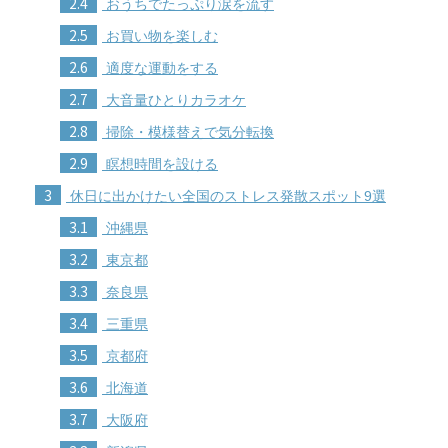
2.4
おうちでたっぷり涙を流す
2.5
お買い物を楽しむ
2.6
適度な運動をする
2.7
大音量ひとりカラオケ
2.8
掃除・模様替えで気分転換
2.9
瞑想時間を設ける
3
休日に出かけたい全国のストレス発散スポット9選
3.1
沖縄県
3.2
東京都
3.3
奈良県
3.4
三重県
3.5
京都府
3.6
北海道
3.7
大阪府