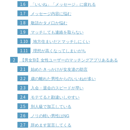
1.6
「いいね」「メッセージ」に疲れる
1.7
メッセージ内容に悩む
1.8
敬語かタメ口か悩む
1.9
マッチしても連絡を取らない
1.10
地方住まいだとマッチしにくい
1.11
理想が高くなってしまいがち
2
【男女別】女性ユーザーのマッチングアプリあるある
2.1
始めたきっかけが女友達の助言
2.2
歳の離れた男性からのいいねが多い
2.3
入会・退会のスピードが早い
2.4
モテてると勘違いしやすい
2.5
別人級で加工している
2.6
ノリの軽い男性はNG
2.7
辞めます宣言してくる