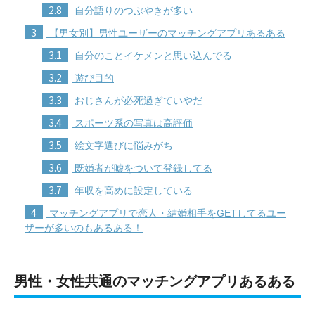
2.8
自分語りのつぶやきが多い
3
【男女別】男性ユーザーのマッチングアプリあるある
3.1
自分のことイケメンと思い込んでる
3.2
遊び目的
3.3
おじさんが必死過ぎていやだ
3.4
スポーツ系の写真は高評価
3.5
絵文字選びに悩みがち
3.6
既婚者が嘘をついて登録してる
3.7
年収を高めに設定している
4
マッチングアプリで恋人・結婚相手をGETしてるユー
ザーが多いのもあるある！
男性・女性共通のマッチングアプリあるある