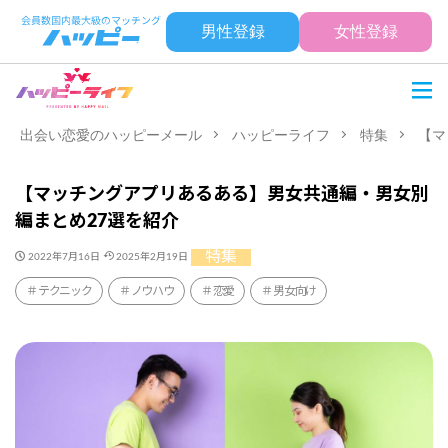
男性登録
女性登録
出会い恋愛のハッピーメール
ハッピーライフ
特集
【マ
【マッチングアプリあるある】男女共通編・男女別
編まとめ27選を紹介
特集
2022年7月16日
2025年2月19日
テクニック
ノウハウ
恋愛
男女向け