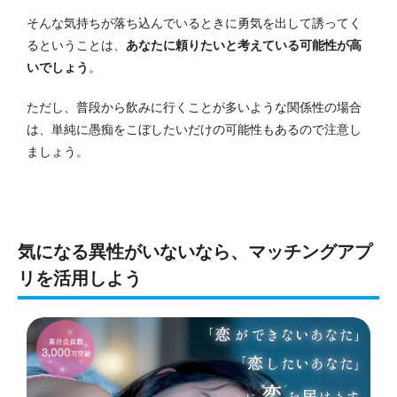
そんな気持ちが落ち込んでいるときに勇気を出して誘ってく
るということは、
あなたに頼りたいと考えている可能性が高
いでしょう
。
ただし、普段から飲みに行くことが多いような関係性の場合
は、単純に愚痴をこぼしたいだけの可能性もあるので注意し
ましょう。
気になる異性がいないなら、マッチングアプ
リを活用しよう