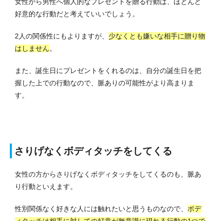
女性から男性へ個人的なプレゼントを贈る行動は、ほとんど
好意的な行動だと考えていいでしょう。
2人の関係性にもよりますが、
少なくとも嫌いな相手に贈り物
はしません
。
また、誕生日にプレゼントをくれるのは、自分の誕生日を把
握した上での行動なので、脈ありの可能性がより高まりま
す。
さりげなくボディタッチをしてくる
女性の方からさりげなくボディタッチをしてくるのも、脈あ
り行動といえます。
性別関係なく好きな人には触れたいと思うものなので、
ボデ
ィタッチは相手に対しての好意が無意識に現れる行動の1つで