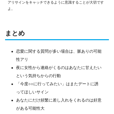
アリサインをキャッチできるように意識することが大切です
よ。
まとめ
恋愛に関する質問が多い場合は、脈ありの可能
性アリ
夜に女性から連絡がくるのはあなたに甘えたい
という気持ちからの行動
「今度○○に行ってみたい」はまたデートに誘
ってほしいサイン
あなたにだけ頻繁に差し入れをくれるのは好意
がある可能性大