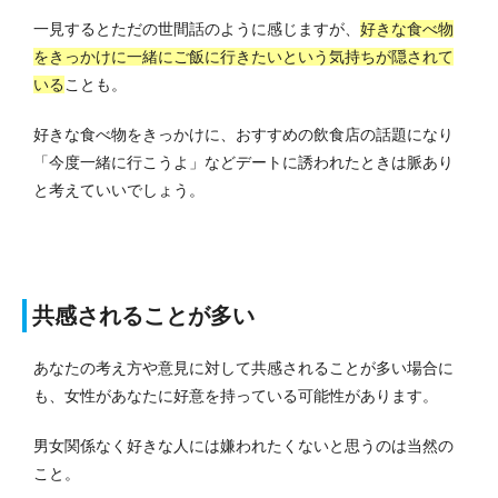
一見するとただの世間話のように感じますが、
好きな食べ物
をきっかけに一緒にご飯に行きたいという気持ちが隠されて
いる
ことも。
好きな食べ物をきっかけに、おすすめの飲食店の話題になり
「今度一緒に行こうよ」などデートに誘われたときは脈あり
と考えていいでしょう。
共感されることが多い
あなたの考え方や意見に対して共感されることが多い場合に
も、女性があなたに好意を持っている可能性があります。
男女関係なく好きな人には嫌われたくないと思うのは当然の
こと。