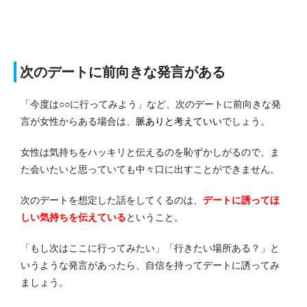
次のデートに前向きな発言がある
「今度は○○に行ってみよう」など、次のデートに前向きな発
言が女性からある場合は、
脈ありと考えていい
でしょう。
女性は気持ちをハッキリと伝えるのを恥ずかしがるので、ま
た会いたいと思っていても中々口に出すことができません。
次のデートを想定した話をしてくるのは、
デートに誘ってほ
しい気持ちを伝えている
ということ。
「もし次はここに行ってみたい」「行きたい場所ある？」と
いうような発言があったら、自信を持ってデートに誘ってみ
ましょう。