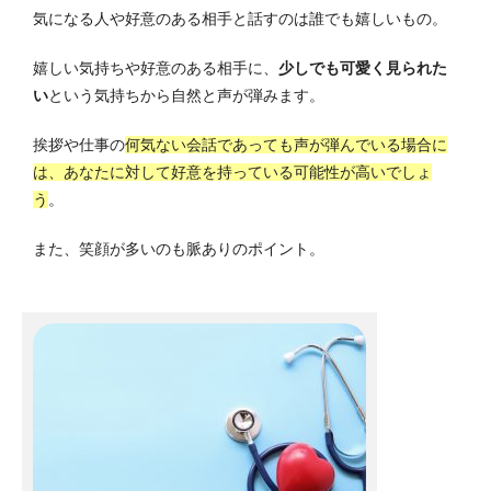
気になる人や好意のある相手と話すのは誰でも嬉しいもの。
嬉しい気持ちや好意のある相手に、
少しでも可愛く見られた
い
という気持ちから自然と声が弾みます。
挨拶や仕事の
何気ない会話であっても声が弾んでいる場合に
は、あなたに対して好意を持っている可能性が高いでしょ
う
。
また、笑顔が多いのも脈ありのポイント。