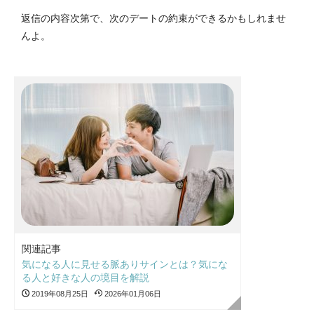
返信の内容次第で、次のデートの約束ができるかもしれませ
んよ。
関連記事
気になる人に見せる脈ありサインとは？気にな
る人と好きな人の境目を解説
2019年08月25日
2026年01月06日