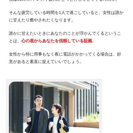
そんな疲労している時間を1人で過ごしていると、女性は誰か
に甘えたり癒やされたくなります。
誰かに甘えたいときにあなたのことが浮かんでくるというこ
とは、
心の底からあなたを信頼している証拠
。
女性から特に用事もなく夜に電話がかかってくる場合は、好
意があると素直に捉えていいでしょう。