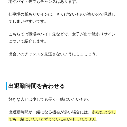
場やバイト先でもチャンスはあります。
仕事場の脈ありサインは、さりげないものが多いので見逃し
てしまいやすいです。
こちらでは職場やバイト先などで、女子が出す脈ありサイン
について紹介します。
出会いのチャンスを見逃さないようにしましょう。
出退勤時間を合わせる
好きな人とは少しでも長く一緒にいたいもの。
出退勤時間が一緒になる機会が多い場合には、
あなたと少し
でも一緒にいたいと考えているのかもしれません
。