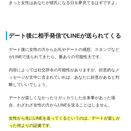
きっと女性はあなたが彼氏になる日を夢見てるはずですよ。
デート後に相手発信でLINEが送られてくる
デート後に女性の方からお礼やデートの感想、スタンプなど
がLINEで送られてきたら、脈ありの可能性大です。
内容によっては社交辞令の可能性がありますが、好意的なメ
ッセージが文中に含まれていれば、あなたに好意があると判
断していいでしょう。
デートが楽しくなかったりガッカリした出来事があった場
合、わざわざ女性の方からLINEを送ることはしません。
女性から先にLINEを送ってくるというのは、デートが楽しか
った何よりの証拠です
。