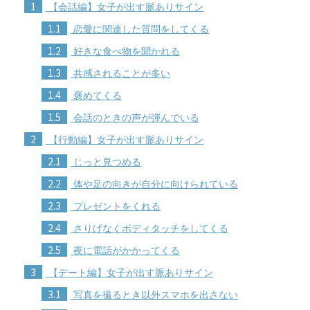
1
【会話編】女子が出す脈ありサイン
1.1
恋愛に関連した質問をしてくる
1.2
好きな食べ物を聞かれる
1.3
共感されることが多い
1.4
褒めてくる
1.5
会話のときの声が弾んでいる
2
【行動編】女子が出す脈ありサイン
2.1
じっと見つめる
2.2
体や足の向きが自分に向けられている
2.3
プレゼントをくれる
2.4
さりげなくボディタッチをしてくる
2.5
夜に電話がかかってくる
3
【デート編】女子が出す脈ありサイン
3.1
写真を撮るとき以外スマホを出さない