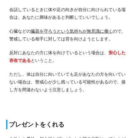
会話しているときに体や足の向きが自分に向けられている場
合は、あなたに興味があると判断していいでしょう。
心臓などの
臓器を守ろうという気持ちが無意識に働く
ので、
警戒している相手に対しては背を向けようとします。
反対にあなたの方に体を向けているという場合は、
安心した
存在
である
ということ。
ただし、体は自分に向いていても足があなたの方を向いてい
ない場合は、警戒心が少し残っている可能性があるので、接
し方を間違わないよう注意しましょう。
プレゼントをくれる