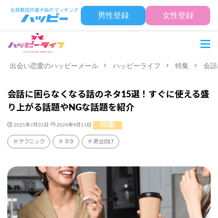
男性登録
女性登録
出会い恋愛のハッピーメール
ハッピーライフ
特集
会話
会話に困らなくなる話のネタ15選！すぐに使える盛
り上がる話題やNGな話題を紹介
特集
2021年7月31日
2024年9月11日
テクニック
ネタ
男女向け