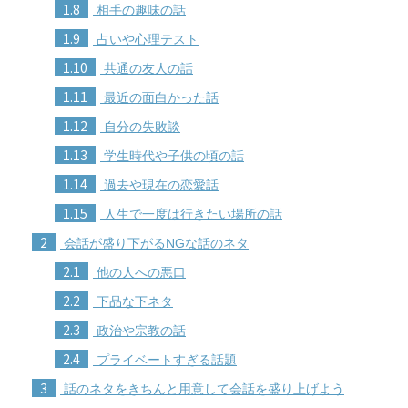
1.8
相手の趣味の話
1.9
占いや心理テスト
1.10
共通の友人の話
1.11
最近の面白かった話
1.12
自分の失敗談
1.13
学生時代や子供の頃の話
1.14
過去や現在の恋愛話
1.15
人生で一度は行きたい場所の話
2
会話が盛り下がるNGな話のネタ
2.1
他の人への悪口
2.2
下品な下ネタ
2.3
政治や宗教の話
2.4
プライベートすぎる話題
3
話のネタをきちんと用意して会話を盛り上げよう