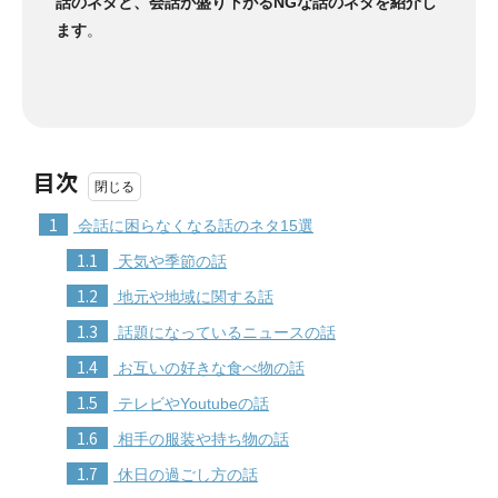
話のネタと、会話が盛り下がるNGな話のネタを紹介し
ます
。
目次
1
会話に困らなくなる話のネタ15選
1.1
天気や季節の話
1.2
地元や地域に関する話
1.3
話題になっているニュースの話
1.4
お互いの好きな食べ物の話
1.5
テレビやYoutubeの話
1.6
相手の服装や持ち物の話
1.7
休日の過ごし方の話