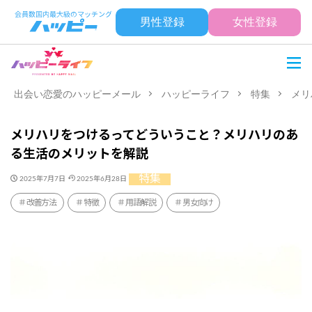
男性登録
女性登録
出会い恋愛のハッピーメール
ハッピーライフ
特集
メリ
メリハリをつけるってどういうこと？メリハリのあ
る生活のメリットを解説
特集
2025年7月7日
2025年6月28日
改善方法
特徴
用語解説
男女向け