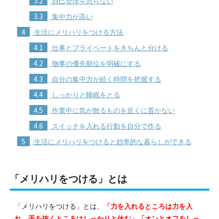
3.2
自己管理を怠らない
3.3
集中力が高い
4
生活にメリハリをつける方法
4.1
仕事とプライベートをきちんと分ける
4.2
物事の優先順位を明確にする
4.3
自分の集中力が続く時間を把握する
4.4
しっかりと睡眠をとる
4.5
作業中に気が散るものを近くに置かない
4.6
スイッチを入れる行動を自分で作る
5
生活にメリハリをつけると効率的な暮らしができる
「メリハリをつける」とは
「メリハリをつける」とは、
「力を入れるところは力を入
れ、手を抜くところはしっかりと休む」「オンとオフをしっ