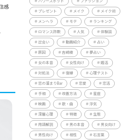
パワースポット
ファッション
信感
プレゼント
メイク
メイク術
メンヘラ
モテ
ランキング
。
ロマンス詐欺
人気
体験談
出会い
動画紹介
占い
原因
吉崎綾
夢占い
女の本音
女性向け
婚活
対処法
復縁
心理テスト
恋の溜まりBar
恋愛
恋活
手相
改善方法
星座
映画
歌・曲
浮気
深層心理
特徴
生態
用語解説
男の本音
男女向け
男性向け
相性
石言葉