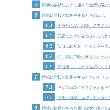
5
同棲の挨拶のときに渡す手土産の選び
6
両親に同棲の挨拶をするときの流れ
6.1
①自分の親に相談してアポを
6.2
②恋人と待ち合わせをして約
6.3
③自己紹介をしてお土産を恋
6.4
④世間話で軽く盛り上がった
6.5
⑤最後にしっかり挨拶をして
7
両親に同棲の挨拶をするときのセリフ
7.1
彼女の両親に挨拶するときの
7.2
彼氏の両親に挨拶するときの
8
同棲の挨拶をする順番は彼女の家を先