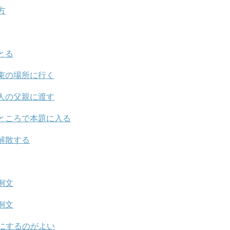
方
とる
束の場所に行く
人の父親に渡す
ところで本題に入る
解散する
例文
例文
にするのがよい