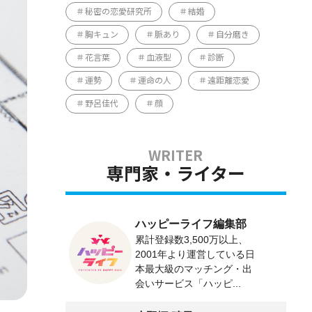
秘密の恋愛研究所
結婚
胸キュン
脈あり
自分磨き
花言葉
血液型
診断
運勢
運命の人
遠距離恋愛
野呂佳代
顔
専門家・ライター
ハッピーライフ編集部
累計登録数3,500万以上、
2001年より運営している日
本最大級のマッチング・出
会いサービス「ハッピ...