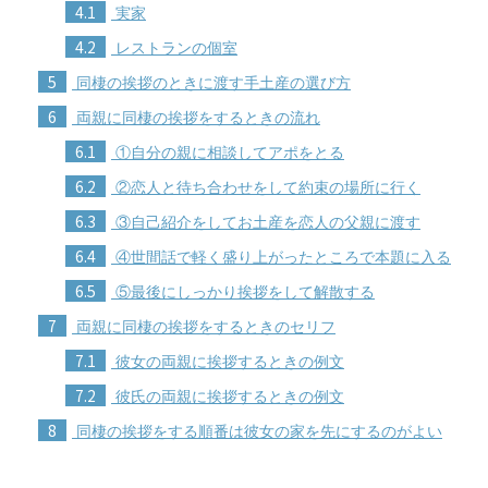
4.1
実家
4.2
レストランの個室
5
同棲の挨拶のときに渡す手土産の選び方
6
両親に同棲の挨拶をするときの流れ
6.1
①自分の親に相談してアポをとる
6.2
②恋人と待ち合わせをして約束の場所に行く
6.3
③自己紹介をしてお土産を恋人の父親に渡す
6.4
④世間話で軽く盛り上がったところで本題に入る
6.5
⑤最後にしっかり挨拶をして解散する
7
両親に同棲の挨拶をするときのセリフ
7.1
彼女の両親に挨拶するときの例文
7.2
彼氏の両親に挨拶するときの例文
8
同棲の挨拶をする順番は彼女の家を先にするのがよい