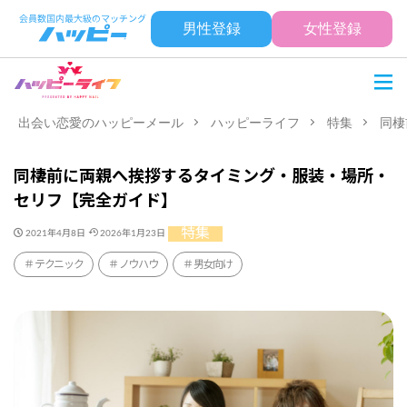
男性登録
女性登録
出会い恋愛のハッピーメール
ハッピーライフ
特集
同棲
同棲前に両親へ挨拶するタイミング・服装・場所・
セリフ【完全ガイド】
特集
2021年4月8日
2026年1月23日
テクニック
ノウハウ
男女向け