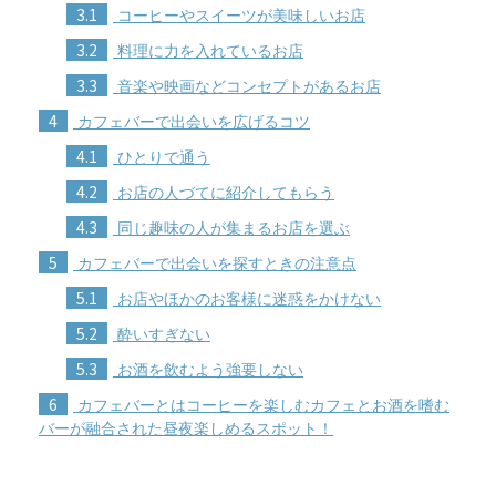
3.1
コーヒーやスイーツが美味しいお店
3.2
料理に力を入れているお店
3.3
音楽や映画などコンセプトがあるお店
4
カフェバーで出会いを広げるコツ
4.1
ひとりで通う
4.2
お店の人づてに紹介してもらう
4.3
同じ趣味の人が集まるお店を選ぶ
5
カフェバーで出会いを探すときの注意点
5.1
お店やほかのお客様に迷惑をかけない
5.2
酔いすぎない
5.3
お酒を飲むよう強要しない
6
カフェバーとはコーヒーを楽しむカフェとお酒を嗜む
バーが融合された昼夜楽しめるスポット！