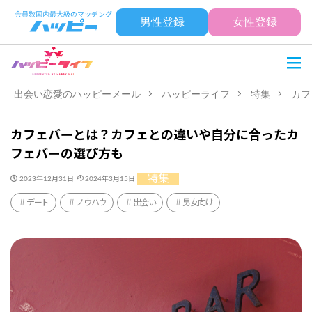
男性登録
女性登録
出会い恋愛のハッピーメール
ハッピーライフ
特集
カフ
カフェバーとは？カフェとの違いや自分に合ったカ
フェバーの選び方も
特集
2023年12月31日
2024年3月15日
デート
ノウハウ
出会い
男女向け