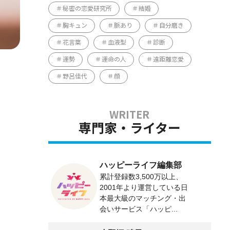
秘密の恋愛研究所
結婚
胸キュン
脈あり
自分磨き
花言葉
血液型
診断
運勢
運命の人
遠距離恋愛
野呂佳代
顔
専門家・ライター
ハッピーライフ編集部
累計登録数3,500万以上、
2001年より運営している日
本最大級のマッチング・出
会いサービス「ハッピ...