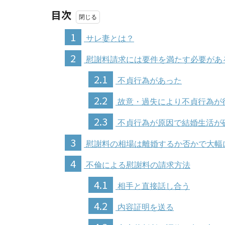
目次
1
サレ妻とは？
2
慰謝料請求には要件を満たす必要があ
2.1
不貞行為があった
2.2
故意・過失により不貞行為が
2.3
不貞行為が原因で結婚生活が
3
慰謝料の相場は離婚するか否かで大幅
4
不倫による慰謝料の請求方法
4.1
相手と直接話し合う
4.2
内容証明を送る