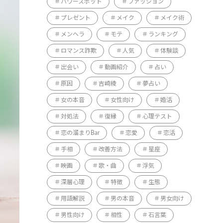
パワースポット
ファッション
プレゼント
メイク
メイク術
メンヘラ
モテ
ランキング
ロマンス詐欺
人気
体験談
出会い
動画紹介
占い
原因
吉崎綾
夢占い
女の本音
女性向け
婚活
対処法
復縁
心理テスト
恋の溜まりBar
恋愛
恋活
手相
改善方法
星座
映画
歌・曲
浮気
深層心理
特徴
生態
用語解説
男の本音
男女向け
男性向け
相性
石言葉