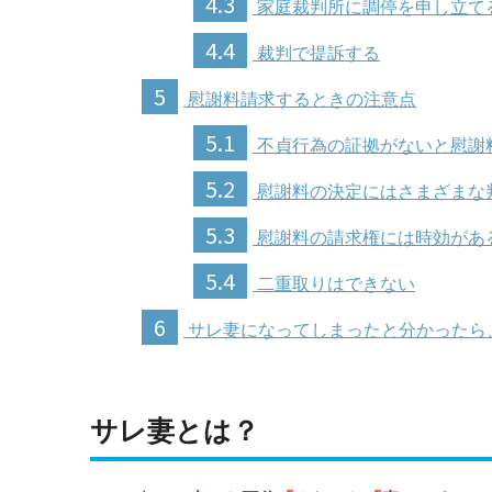
4.3
家庭裁判所に調停を申し立て
4.4
裁判で提訴する
5
慰謝料請求するときの注意点
5.1
不貞行為の証拠がないと慰謝
5.2
慰謝料の決定にはさまざまな
5.3
慰謝料の請求権には時効があ
5.4
二重取りはできない
6
サレ妻になってしまったと分かったら
サレ妻とは？