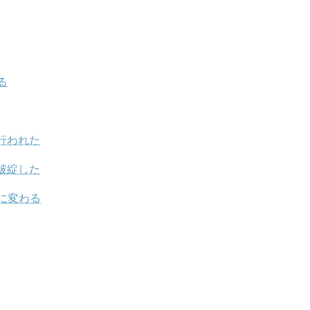
る
行われた
破綻した
に変わる