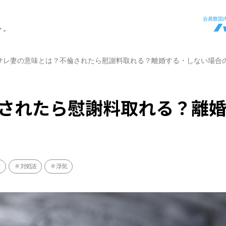
ト。
サレ妻の意味とは？不倫されたら慰謝料取れる？離婚する・しない場合
されたら慰謝料取れる？離
け
対処法
浮気