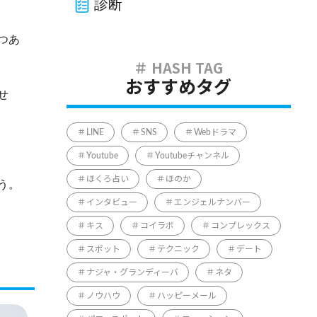
診断
つあ
おすすめタグ
せ
LINE
SNS
Webドラマ
Youtube
Youtubeチャンネル
ほくろ占い
ほのか
う。
インタビュー
エンジェルナンバー
キス
コイラボ
コンプレックス
スポット
テクニック
デート
ナジャ・グランディーバ
ネタ
ノウハウ
ハッピーメール