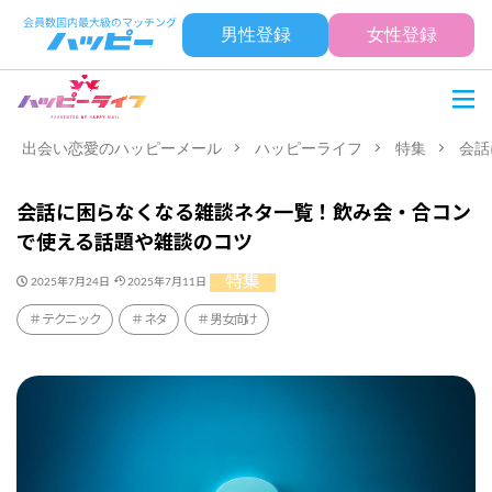
男性登録
女性登録
出会い恋愛のハッピーメール
ハッピーライフ
特集
会話
会話に困らなくなる雑談ネタ一覧！飲み会・合コン
で使える話題や雑談のコツ
特集
2025年7月24日
2025年7月11日
テクニック
ネタ
男女向け