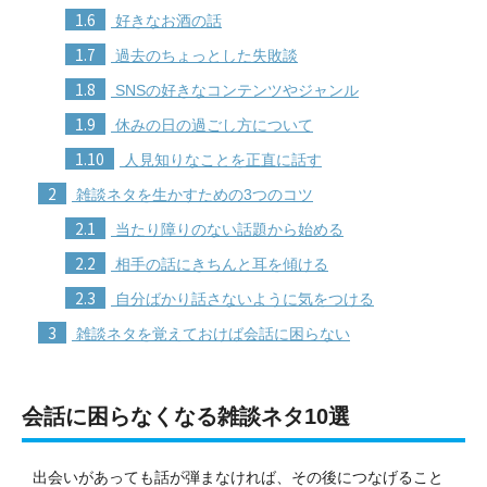
1.6
好きなお酒の話
1.7
過去のちょっとした失敗談
1.8
SNSの好きなコンテンツやジャンル
1.9
休みの日の過ごし方について
1.10
人見知りなことを正直に話す
2
雑談ネタを生かすための3つのコツ
2.1
当たり障りのない話題から始める
2.2
相手の話にきちんと耳を傾ける
2.3
自分ばかり話さないように気をつける
3
雑談ネタを覚えておけば会話に困らない
会話に困らなくなる雑談ネタ10選
出会いがあっても話が弾まなければ、その後につなげること