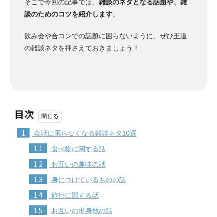
そこで今回の記事では、
雑談のネタとなる話題や、雑
談のためのコツを紹介します
。
飲み会や合コンでの話題に困らないように、ぜひ王道
の雑談ネタを押さえておきましょう！
目次
1
会話に困らなくなる雑談ネタ10選
1.1
食べ物に関する話
1.2
お互いの趣味の話
1.3
身につけているものの話
1.4
旅行に関する話
1.5
お互いの出身地の話