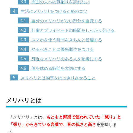
3.3
周囲の人への気配りを忘れない
4
生活にメリハリをつけるためのコツ
4.1
自分のメリハリがない部分を自覚する
4.2
仕事とプライベートの時間をしっかり分ける
4.3
スマホを使う時間をきちんと管理する
4.4
やるべきことに優先順位をつける
4.5
身近なメリハリのある人を参考にする
4.6
体を休める時間を大切にする
5
メリハリとは物事をはっきりさせること
メリハリとは
「メリハリ」とは、
もともと邦楽で使われていた「減り」と
「張り」からきている言葉で、音の低さと高さ
を意味しま
す。