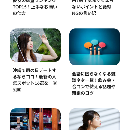
彼女の願望ランキング
由7選！気まずくなら
TOP15！上手なお願い
ないポイントと絶対
の仕方
NGの言い訳
沖縄で雨の日デートす
会話に困らなくなる雑
るならココ！最新の人
談ネタ一覧！飲み会・
気スポット16選を一挙
合コンで使える話題や
公開
雑談のコツ