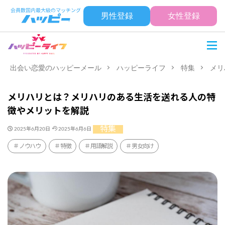
男性登録
女性登録
出会い恋愛のハッピーメール
ハッピーライフ
特集
メリ
メリハリとは？メリハリのある生活を送れる人の特
徴やメリットを解説
特集
2025年6月20日
2025年6月6日
ノウハウ
特徴
用語解説
男女向け