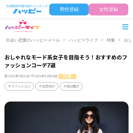
男性登録
女性登録
出会い恋愛のハッピーメール
ハッピーライフ
特集
おし
おしゃれなモード系女子を目指そう！おすすめのフ
ァッションコーデ7選
特集
2022年7月22日
2022年11月18日
ファッション
女性向け
自分磨き