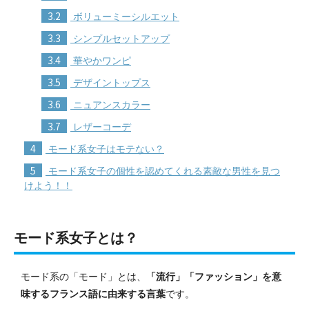
3.2
ボリューミーシルエット
3.3
シンプルセットアップ
3.4
華やかワンピ
3.5
デザイントップス
3.6
ニュアンスカラー
3.7
レザーコーデ
4
モード系女子はモテない？
5
モード系女子の個性を認めてくれる素敵な男性を見つ
けよう！！
モード系女子とは？
モード系の「モード」とは、
「流行」「ファッション」を意
味するフランス語に由来する言葉
です。