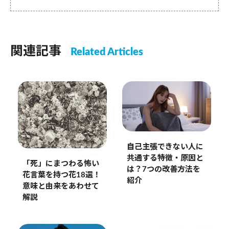
関連記事
Related Articles
自己主張できない人に
共通する特徴・原因と
「死」にまつわる怖い
は？7つの改善方法を
花言葉を持つ花18選！
紹介
意味と由来をあわせて
解説