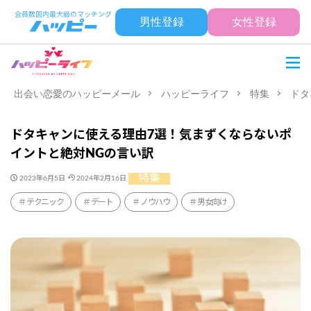
男性登録
女性登録
出会い恋愛のハッピーメール
ハッピーライフ
特集
ドタ
ドタキャンに使える理由7選！気まずくならないポ
イントと絶対NGの言い訳
特集
2023年6月5日
2024年2月16日
テクニック
デート
ノウハウ
男女向け