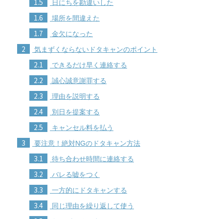
1.5
日にちを勘違いした
1.6
場所を間違えた
1.7
金欠になった
2
気まずくならないドタキャンのポイント
2.1
できるだけ早く連絡する
2.2
誠心誠意謝罪する
2.3
理由を説明する
2.4
別日を提案する
2.5
キャンセル料を払う
3
要注意！絶対NGのドタキャン方法
3.1
待ち合わせ時間に連絡する
3.2
バレる嘘をつく
3.3
一方的にドタキャンする
3.4
同じ理由を繰り返して使う