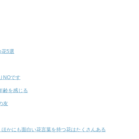
つ花5選
りNOです
年齢を感じる
の友
！ほかにも面白い花言葉を持つ花はたくさんある