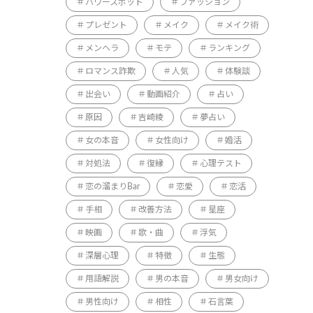
パワースポット
ファッション
プレゼント
メイク
メイク術
メンヘラ
モテ
ランキング
ロマンス詐欺
人気
体験談
出会い
動画紹介
占い
原因
吉崎綾
夢占い
女の本音
女性向け
婚活
対処法
復縁
心理テスト
恋の溜まりBar
恋愛
恋活
手相
改善方法
星座
映画
歌・曲
浮気
深層心理
特徴
生態
用語解説
男の本音
男女向け
男性向け
相性
石言葉