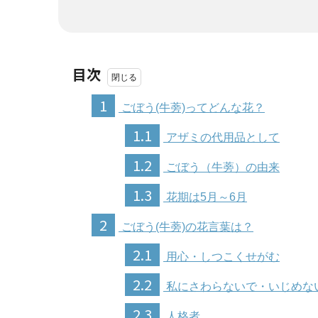
目次
1
ごぼう(牛蒡)ってどんな花？
1.1
アザミの代用品として
1.2
ごぼう（牛蒡）の由来
1.3
花期は5月～6月
2
ごぼう(牛蒡)の花言葉は？
2.1
用心・しつこくせがむ
2.2
私にさわらないで・いじめな
2.3
人格者