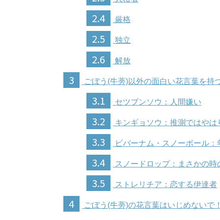
2.4
厳格
2.5
独立
2.6
解放
3
ごぼう(牛蒡)以外の面白い花言葉を持
3.1
セツブンソウ：人間嫌い
3.2
キンギョソウ：推測ではやは
3.3
ビバーナム・スノーボール：
3.4
スノードロップ：まさかの時
3.5
ストレリチア：恋する伊達者
4
ごぼう(牛蒡)の花言葉はいじめないで