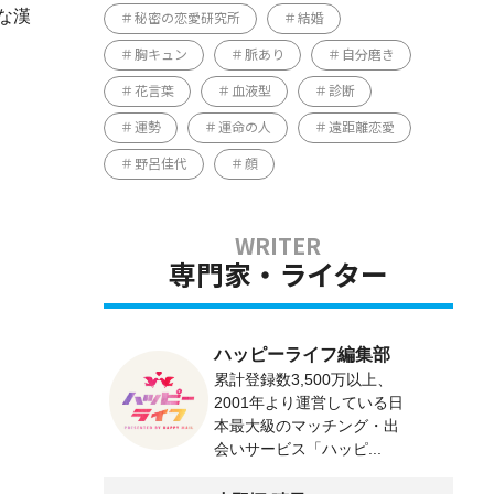
な漢
秘密の恋愛研究所
結婚
胸キュン
脈あり
自分磨き
花言葉
血液型
診断
運勢
運命の人
遠距離恋愛
野呂佳代
顔
専門家・ライター
ハッピーライフ編集部
累計登録数3,500万以上、
2001年より運営している日
本最大級のマッチング・出
会いサービス「ハッピ...