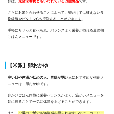
卵は、
完全栄養食ともいわれている万能食品
です。
さらにお米と合わせることによって、
卵だけでは補えない食
物繊維やビタミンCも摂取することができます
。
手軽にササっと食べられ、バランスよく栄養が摂れる最強朝
ごはんメニューです。
【米派】卵おかゆ
寒い日や体温が低めの人、胃腸が弱い人
におすすめな朝食メ
ニューは、卵おかゆです。
卵かけごはん同様に栄養バランスがよく、温かいメニューを
朝に摂ることで一気に体温を上げることができます。
また、
少量のご飯でも満腹感を得られやすいので、カロリー