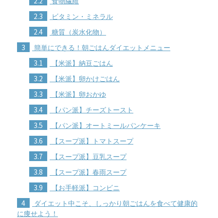
2.2
食物繊維
2.3
ビタミン・ミネラル
2.4
糖質（炭水化物）
3
簡単にできる！朝ごはんダイエットメニュー
3.1
【米派】納豆ごはん
3.2
【米派】卵かけごはん
3.3
【米派】卵おかゆ
3.4
【パン派】チーズトースト
3.5
【パン派】オートミールパンケーキ
3.6
【スープ派】トマトスープ
3.7
【スープ派】豆乳スープ
3.8
【スープ派】春雨スープ
3.9
【お手軽派】コンビニ
4
ダイエット中こそ、しっかり朝ごはんを食べて健康的
に痩せよう！