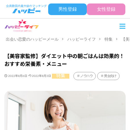
男性登録
女性登録
出会い恋愛のハッピーメール
ハッピーライフ
特集
【美
【美容家監修】ダイエット中の朝ごはんは効果的！
おすすめ栄養素・メニュー
特集
ノウハウ
男女向け
2022年8月6日
2022年8月3日