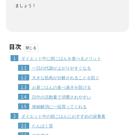
ましょう！
目次
1
ダイエット中に朝ごはんを食べるメリット
1.1
一日の代謝が上がりやすくなる
1.2
大きな筋肉が分解されることを防ぐ
1.3
お昼ごはんの食べ過ぎを防げる
1.4
日中の活動量で消費されやすい
1.5
便秘解消に一役買ってくれる
2
ダイエット中の朝ごはんにおすすめの栄養素
2.1
たんぱく質