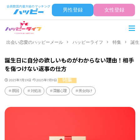
男性登録
女性登録
出会い恋愛のハッピーメール
ハッピーライフ
特集
誕生
誕生日に自分の欲しいものがわからない理由！相手
を傷つけない返事の仕方
特集
2025年7月19日
2025年7月9日
原因
対処法
深層心理
男女向け