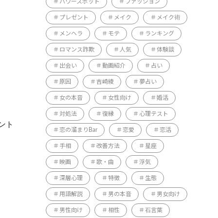
パワースポット
ファッション
プレゼント
メイク
メイク術
メンヘラ
モテ
ランキング
ロマンス詐欺
人気
体験談
出会い
動画紹介
占い
原因
吉崎綾
夢占い
女の本音
女性向け
婚活
対処法
復縁
心理テスト
ント
恋の溜まりBar
恋愛
恋活
手相
改善方法
星座
映画
歌・曲
浮気
深層心理
特徴
生態
用語解説
男の本音
男女向け
男性向け
相性
石言葉