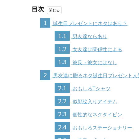
目次
1
誕生日プレゼントにネタはあり？
1.1
男友達ならあり
1.2
女友達は関係性による
1.3
彼氏・彼女にはなし
2
男友達に贈るネタ誕生日プレゼント人
2.1
おもしろTシャツ
2.2
似顔絵入りアイテム
2.3
個性的なネクタイピン
2.4
おもしろステーショナリー