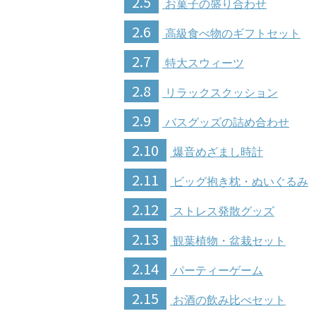
2.5
お菓子の盛り合わせ
2.6
高級食べ物のギフトセット
2.7
特大スウィーツ
2.8
リラックスクッション
2.9
バスグッズの詰め合わせ
2.10
爆音めざまし時計
2.11
ビッグ抱き枕・ぬいぐるみ
2.12
ストレス発散グッズ
2.13
観葉植物・盆栽セット
2.14
パーティーゲーム
2.15
お酒の飲み比べセット