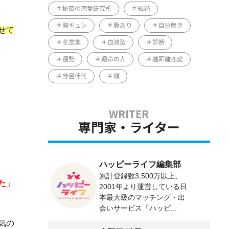
秘密の恋愛研究所
結婚
胸キュン
脈あり
自分磨き
せて
花言葉
血液型
診断
運勢
運命の人
遠距離恋愛
野呂佳代
顔
専門家・ライター
ハッピーライフ編集部
累計登録数3,500万以上、
た
」
2001年より運営している日
本最大級のマッチング・出
会いサービス「ハッピ...
気の