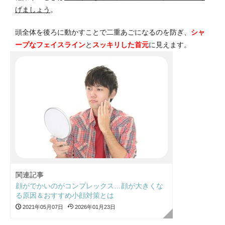
げましょう
。
頭全体を後ろに動かすことで二重あごになるのを防ぎ、
シャ
ープなフェイスライン
と
スッキリした首元
に見えます。
関連記事
顔がでかいのがコンプレックス…顔が大きくな
る原因＆おすすめ小顔対策とは
2021年05月07日
2026年01月23日