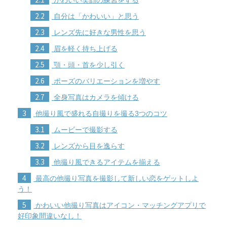
2.2
自分は「かわいい」と思う
2.3
レンズ先に好きな男性を思う
2.4
眉を軽く持ち上げる
2.5
顎・頭・首を少し引く
2.6
ポーズのバリエーションを増やす
2.7
全身写真はカメラを傾ける
3
他撮り風で盛れる自撮りを撮る3つのコツ
3.1
ムービーで撮影する
3.2
レンズから目を逸らす
3.3
他撮り風できるアイテムを揃える
4
最高の他撮り写真を撮影して新しい恋をゲットしよ
う！
5
かわいい他撮り写真はアイコン・マッチングアプリで
好印象間違いなし！