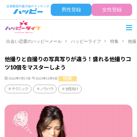
男性登録
女性登録
出会い恋愛のハッピーメール
ハッピーライフ
特集
他撮
他撮りと自撮りの写真写りが違う！盛れる他撮りコ
ツ10個をマスターしよう
特集
2022年7月17日
2023年12月9日
テクニック
ノウハウ
女性向け