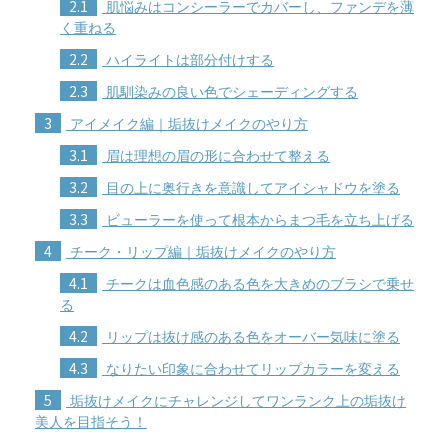
2.1
肌悩みはコンシーラーでカバーし、ファンデを薄
く重ねる
2.2
ハイライトは部分付けする
2.3
肌馴染みの良い色でシェーディングする
3
アイメイク編｜垢抜けメイクのやり方
3.1
眉は理想の眉の形に合わせて整える
3.2
目の上に奥行きを意識してアイシャドウを塗る
3.3
ビューラーを使って根本からまつ毛を立ち上げる
4
チーク・リップ編｜垢抜けメイクのやり方
4.1
チークは血色感のある色を大きめのブラシで乗せ
る
4.2
リップは抜け感のある色をオーバー気味に塗る
4.3
なりたい印象に合わせてリップカラーを変える
5
垢抜けメイクにチャレンジしてワンランク上の垢抜け
美人を目指そう！