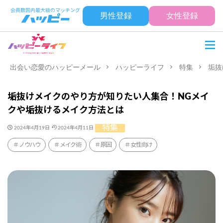
男性登録
女性登録
出会い恋愛のハッピーメール
ハッピーライフ
特集
垢抜
垢抜けメイクのやり方が知りたい人集合！NGメイ
クや垢抜けるメイク方法とは
特集
2024年4月19日
2024年4月11日
ノウハウ
メイク術
原因
女性向け