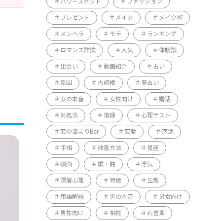
パワースポット
ファッション
プレゼント
メイク
メイク術
メンヘラ
モテ
ランキング
ロマンス詐欺
人気
体験談
出会い
動画紹介
占い
原因
吉崎綾
夢占い
女の本音
女性向け
婚活
対処法
復縁
心理テスト
恋の溜まりBar
恋愛
恋活
手相
改善方法
星座
映画
歌・曲
浮気
深層心理
特徴
生態
用語解説
男の本音
男女向け
男性向け
相性
石言葉