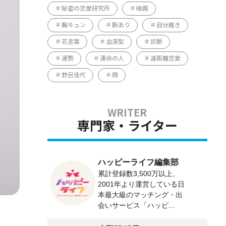
秘密の恋愛研究所
結婚
胸キュン
脈あり
自分磨き
花言葉
血液型
診断
運勢
運命の人
遠距離恋愛
野呂佳代
顔
専門家・ライター
ハッピーライフ編集部
累計登録数3,500万以上、
2001年より運営している日
本最大級のマッチング・出
会いサービス「ハッピ...