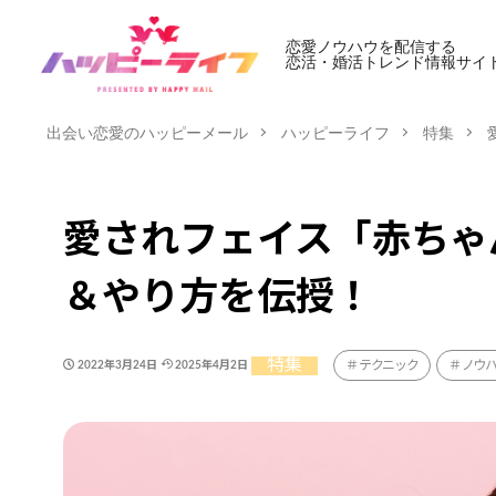
恋愛ノウハウを配信する
恋活・婚活トレンド情報サイ
出会い恋愛のハッピーメール
ハッピーライフ
特集
愛されフェイス「赤ちゃ
＆やり方を伝授！
特集
テクニック
ノウ
2022年3月24日
2025年4月2日