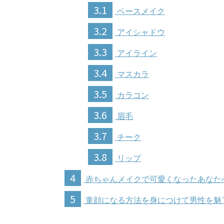
3.1
ベースメイク
3.2
アイシャドウ
3.3
アイライン
3.4
マスカラ
3.5
カラコン
3.6
眉毛
3.7
チーク
3.8
リップ
4
赤ちゃんメイクで可愛くなったあなた
5
童顔になる方法を身につけて男性を魅