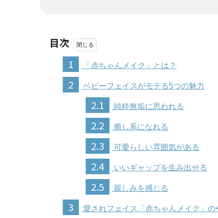
目次
1
「赤ちゃんメイク」とは？
2
ベビーフェイスがモテる5つの魅力
2.1
純粋無垢に思われる
2.2
癒し系になれる
2.3
可愛らしい雰囲気がある
2.4
いいギャップを生み出せる
2.5
親しみを感じる
3
愛されフェイス「赤ちゃんメイク」の