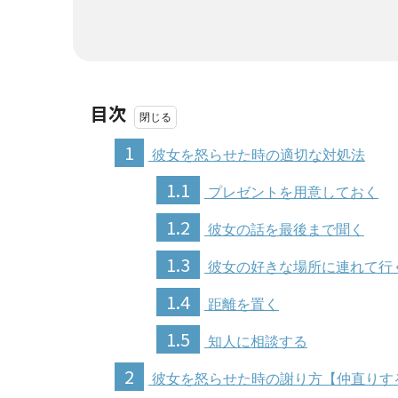
目次
1
彼女を怒らせた時の適切な対処法
1.1
プレゼントを用意しておく
1.2
彼女の話を最後まで聞く
1.3
彼女の好きな場所に連れて行
1.4
距離を置く
1.5
知人に相談する
2
彼女を怒らせた時の謝り方【仲直りす