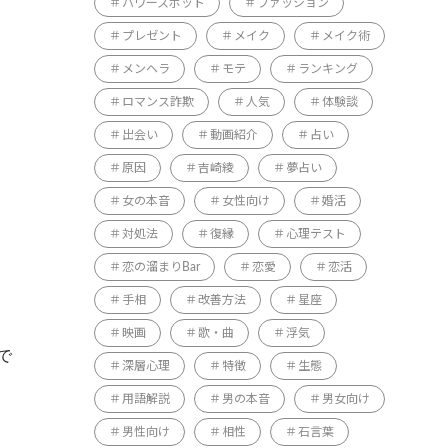
パワースポット
ファッション
プレゼント
メイク
メイク術
メンヘラ
モテ
ランキング
ロマンス詐欺
人気
体験談
出会い
動画紹介
占い
原因
吉崎綾
夢占い
女の本音
女性向け
婚活
対処法
復縁
心理テスト
恋の溜まりBar
恋愛
恋活
手相
改善方法
星座
映画
歌・曲
浮気
で
深層心理
特徴
生態
用語解説
男の本音
男女向け
男性向け
相性
石言葉