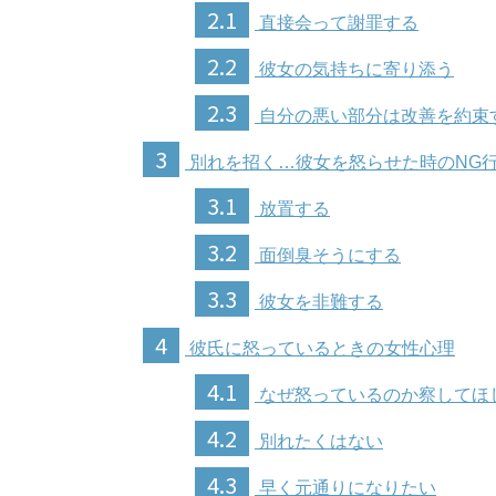
2.1
直接会って謝罪する
2.2
彼女の気持ちに寄り添う
2.3
自分の悪い部分は改善を約束
3
別れを招く…彼女を怒らせた時のNG
3.1
放置する
3.2
面倒臭そうにする
3.3
彼女を非難する
4
彼氏に怒っているときの女性心理
4.1
なぜ怒っているのか察してほ
4.2
別れたくはない
4.3
早く元通りになりたい