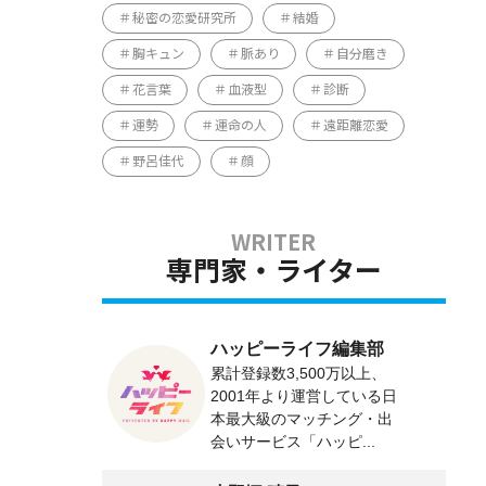
秘密の恋愛研究所
結婚
胸キュン
脈あり
自分磨き
花言葉
血液型
診断
運勢
運命の人
遠距離恋愛
野呂佳代
顔
専門家・ライター
ハッピーライフ編集部
累計登録数3,500万以上、
2001年より運営している日
本最大級のマッチング・出
会いサービス「ハッピ...