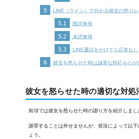
5
LINE（ライン）で分かる彼女の怒り
5.1
既読無視
5.2
未読無視
5.3
LINE通話をかけても応答なし
6
彼女を怒らせた時は誠実な対応を心が
彼女を怒らせた時の適切な対処
前項では彼女を怒らせた時の謝り方を紹介しまし
謝罪することは外せませんが、状況によって以下
ょう。