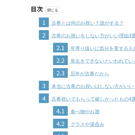
目次
1
古希とは何のお祝い？誰がする？
2
古希のお祝いをしない方がいい理由3
2.1
年寄り扱いに気分を害する人
2.2
長生きできないといわれてい
2.3
厄年が古希だから
3
本当に古希のお祝いはしない方がいい
4
古希祝いでもらって嬉しかったもの4
4.1
食べ物やお酒
4.2
グラスや湯呑み