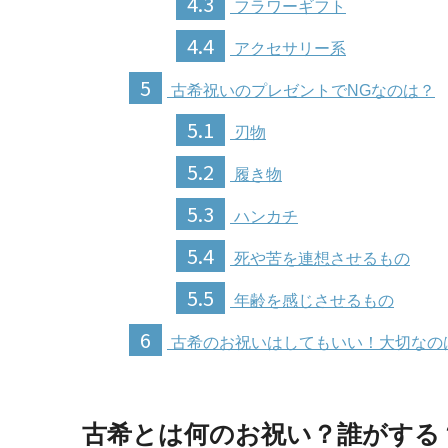
4.3
フラワーギフト
4.4
アクセサリー系
5
古希祝いのプレゼントでNGなのは？
5.1
刃物
5.2
履き物
5.3
ハンカチ
5.4
死や苦を連想させるもの
5.5
年齢を感じさせるもの
6
古希のお祝いはしてもいい！大切なの
古希とは何のお祝い？誰がする