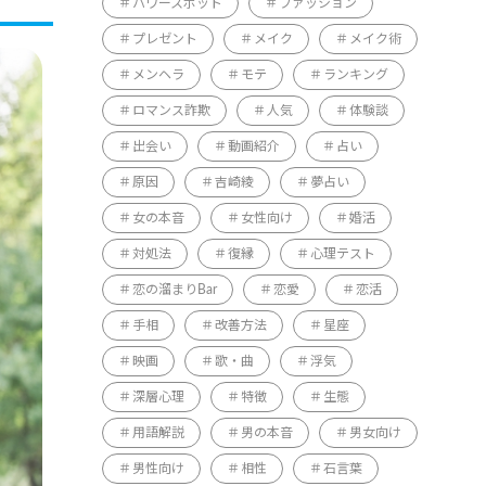
パワースポット
ファッション
プレゼント
メイク
メイク術
メンヘラ
モテ
ランキング
ロマンス詐欺
人気
体験談
出会い
動画紹介
占い
原因
吉崎綾
夢占い
女の本音
女性向け
婚活
対処法
復縁
心理テスト
恋の溜まりBar
恋愛
恋活
手相
改善方法
星座
映画
歌・曲
浮気
深層心理
特徴
生態
用語解説
男の本音
男女向け
男性向け
相性
石言葉