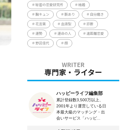
秘密の恋愛研究所
結婚
胸キュン
脈あり
自分磨き
花言葉
血液型
診断
運勢
運命の人
遠距離恋愛
野呂佳代
顔
専門家・ライター
ハッピーライフ編集部
累計登録数3,500万以上、
2001年より運営している日
本最大級のマッチング・出
会いサービス「ハッピ...