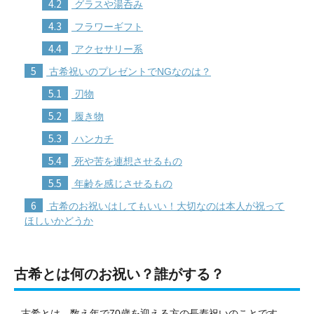
4.2
グラスや湯呑み
4.3
フラワーギフト
4.4
アクセサリー系
5
古希祝いのプレゼントでNGなのは？
5.1
刃物
5.2
履き物
5.3
ハンカチ
5.4
死や苦を連想させるもの
5.5
年齢を感じさせるもの
6
古希のお祝いはしてもいい！大切なのは本人が祝って
ほしいかどうか
古希とは何のお祝い？誰がする？
古希とは、数え年で70歳を迎える方の長寿祝いのことです。