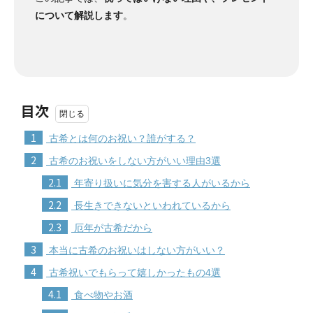
について解説します
。
目次
1
古希とは何のお祝い？誰がする？
2
古希のお祝いをしない方がいい理由3選
2.1
年寄り扱いに気分を害する人がいるから
2.2
長生きできないといわれているから
2.3
厄年が古希だから
3
本当に古希のお祝いはしない方がいい？
4
古希祝いでもらって嬉しかったもの4選
4.1
食べ物やお酒