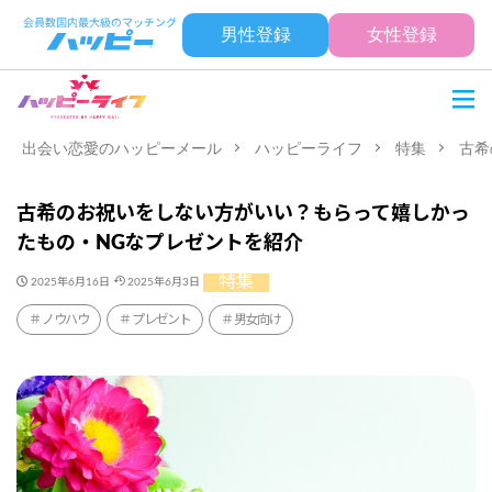
男性登録
女性登録
出会い恋愛のハッピーメール
ハッピーライフ
特集
古希
古希のお祝いをしない方がいい？もらって嬉しかっ
たもの・NGなプレゼントを紹介
特集
2025年6月16日
2025年6月3日
ノウハウ
プレゼント
男女向け