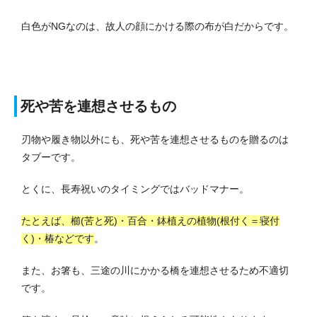
白色がNGなのは、故人の顔にかける際の布が白だからです。
死や苦を連想させるもの
刃物や履き物以外にも、死や苦を連想させるものを贈るのは
タブーです。
とくに、長寿祝いのタイミングではバッドマナー。
たとえば、櫛(苦と死)・百合・鉢植えの植物(根付く＝寝付
く)・椿などです
。
また、お箸も、三途の川にかかる橋を連想させるため不適切
です。