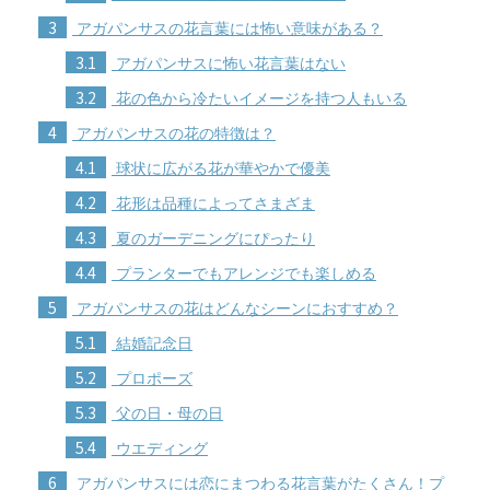
3
アガパンサスの花言葉には怖い意味がある？
3.1
アガパンサスに怖い花言葉はない
3.2
花の色から冷たいイメージを持つ人もいる
4
アガパンサスの花の特徴は？
4.1
球状に広がる花が華やかで優美
4.2
花形は品種によってさまざま
4.3
夏のガーデニングにぴったり
4.4
プランターでもアレンジでも楽しめる
5
アガパンサスの花はどんなシーンにおすすめ？
5.1
結婚記念日
5.2
プロポーズ
5.3
父の日・母の日
5.4
ウエディング
6
アガパンサスには恋にまつわる花言葉がたくさん！プ