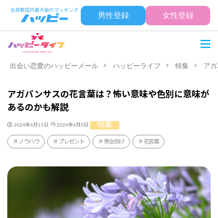
男性登録
女性登録
出会い恋愛のハッピーメール
ハッピーライフ
特集
アガ
アガパンサスの花言葉は？怖い意味や色別に意味が
あるのかも解説
特集
2024年6月15日
2024年6月5日
ノウハウ
プレゼント
男女向け
花言葉