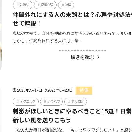
対処法
深層心理
特徴
仲間外れにする人の末路とは？心理や対処法
せて解説！
職場や学校で、自分を仲間外れにする人がいると困ってしまい
しかし、仲間外れにする人には、辛…
続きを読む
特集
2025年9月17日
2025年8月20日
テクニック
ノウハウ
男女向け
刺激がほしいときにやるべきこと15選！日
新しい風を送りこもう
「なんだか毎日が退屈だな」「もっとワクワクしたい！」と感