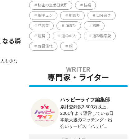
秘密の恋愛研究所
結婚
胸キュン
脈あり
自分磨き
花言葉
血液型
診断
運勢
運命の人
遠距離恋愛
くなる瞬
野呂佳代
顔
る人も少な
専門家・ライター
ハッピーライフ編集部
累計登録数3,500万以上、
2001年より運営している日
本最大級のマッチング・出
会いサービス「ハッピ...