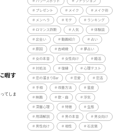
パワースポット
ファッション
プレゼント
メイク
メイク術
メンヘラ
モテ
ランキング
ロマンス詐欺
人気
体験談
出会い
動画紹介
占い
原因
吉崎綾
夢占い
女の本音
女性向け
婚活
対処法
復縁
心理テスト
に暇す
恋の溜まりBar
恋愛
恋活
手相
改善方法
星座
わってしま
映画
歌・曲
浮気
深層心理
特徴
生態
用語解説
男の本音
男女向け
男性向け
相性
石言葉