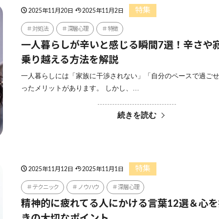
特集
2025年11月20日
2025年11月2日
対処法
深層心理
特徴
一人暮らしが辛いと感じる瞬間7選！辛さや
乗り越える方法を解説
一人暮らしには「家族に干渉されない」「自分のペースで過ご
ったメリットがあります。 しかし、…
続きを読む
特集
2025年11月12日
2025年11月1日
テクニック
ノウハウ
深層心理
精神的に疲れてる人にかける言葉12選＆心
きの大切なポイント