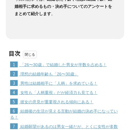
婚相手に求めるもの・決め手についてのアンケートを
まとめて紹介します
。
目次
1
「26〜30歳」で結婚した男女が半数を占める！
2
理想の結婚年齢も「26〜30歳」
3
男性は結婚相手に「人柄」を求めている！
4
女性も「人柄重視」だが経済力も見てる！
5
彼女の意見が重要視される傾向にある！
6
結婚後の生活が見える言動が結婚の決め手になってい
る！
7
結婚願望があるのは男女一緒だが、とくに女性が多数