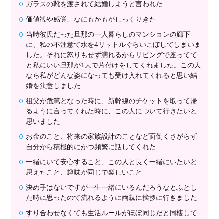
ガラスの靴を渡されて結婚しようと言われた
価値観や感覚、なにもかもがしっくりきた
当時彼氏だった旦那の一人暮らしのマンションの廊下
に、私の不注意で水を4リットルぐらいこぼしてしまいま
した。それに怒りもせず濡れるからリビングで座ってて
と私にいい旦那が1人で片付けをしてくれました。この人
なら私がどんな姿になっても受け入れてくれると思い結
婚を決意しました
祖父が危篤となった時に、新幹線のチケットを取って帰
るように言ってくれた時に、この人について行きたいと
思いました
お金のこと、将来の家族設計のことなど面倒くさがらず
自分から積極的にかつ頻繁に話してくれた
一緒にいて安心すること、この人と長く一緒にいたいと
思えたこと、趣味が同じで楽しいこと
決め手はないですが一生一緒にいるんだろうなとふとし
た時に思ったので流れるように両親に挨拶に行きました
すり合わせなくても生活ルールがほぼ同じだと同棲して