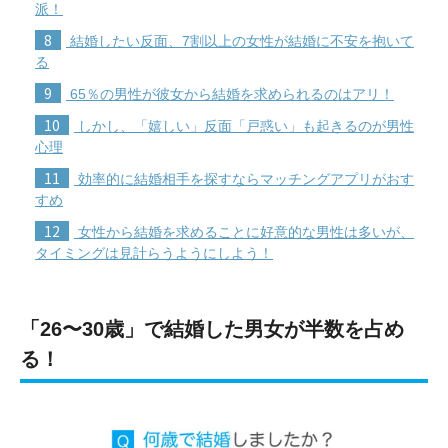
派！
8
結婚したい反面、7割以上の女性が結婚に不安を抱いて
る
9
65％の男性が彼女から結婚を求められるのはアリ！
10
しかし、「嬉しい」反面「戸惑い」も起きるのが男性
心理
11
効率的に結婚相手を探すならマッチングアプリがおす
すめ
12
女性から結婚を求めることに好意的な男性は多いが、
タイミングは見計らうようにしよう！
「26〜30歳」で結婚した男女が半数を占め
る！