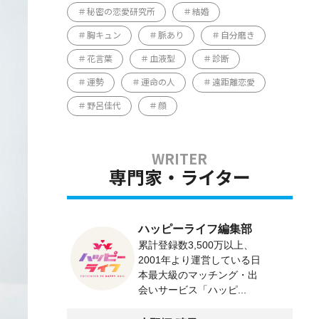
秘密の恋愛研究所
結婚
胸キュン
脈あり
自分磨き
花言葉
血液型
診断
運勢
運命の人
遠距離恋愛
野呂佳代
顔
専門家・ライター
ハッピーライフ編集部
累計登録数3,500万以上、
2001年より運営している日
本最大級のマッチング・出
会いサービス「ハッピ...