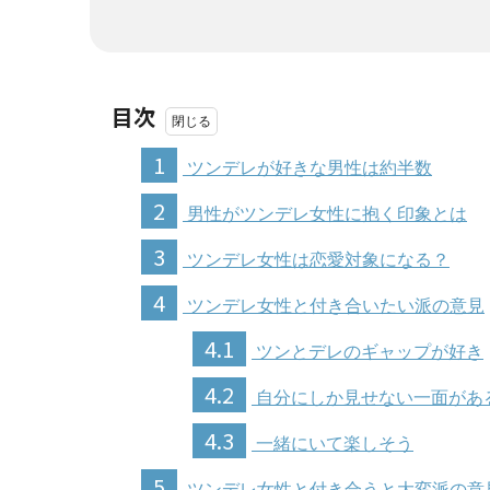
目次
1
ツンデレが好きな男性は約半数
2
男性がツンデレ女性に抱く印象とは
3
ツンデレ女性は恋愛対象になる？
4
ツンデレ女性と付き合いたい派の意見
4.1
ツンとデレのギャップが好き
4.2
自分にしか見せない一面があ
4.3
一緒にいて楽しそう
5
ツンデレ女性と付き合うと大変派の意