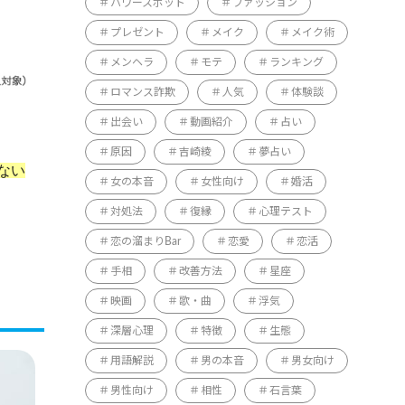
パワースポット
ファッション
プレゼント
メイク
メイク術
メンヘラ
モテ
ランキング
ロマンス詐欺
人気
体験談
出会い
動画紹介
占い
原因
吉崎綾
夢占い
ない
女の本音
女性向け
婚活
対処法
復縁
心理テスト
恋の溜まりBar
恋愛
恋活
手相
改善方法
星座
映画
歌・曲
浮気
深層心理
特徴
生態
用語解説
男の本音
男女向け
男性向け
相性
石言葉