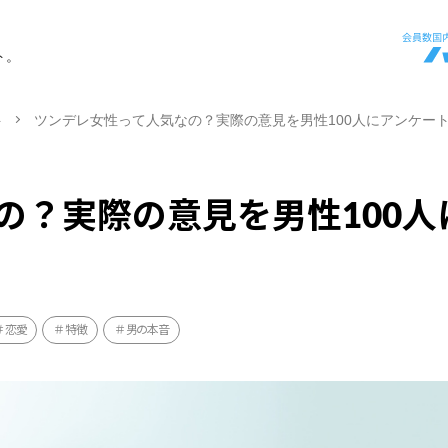
ト。
ト
ツンデレ女性って人気なの？実際の意見を男性100人にアンケー
の？実際の意見を男性100人
恋愛
特徴
男の本音