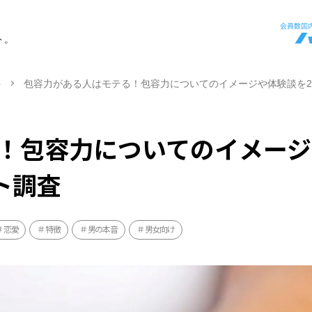
ト。
ト
包容力がある人はモテる！包容力についてのイメージや体験談を2
！包容力についてのイメージ
ト調査
恋愛
特徴
男の本音
男女向け