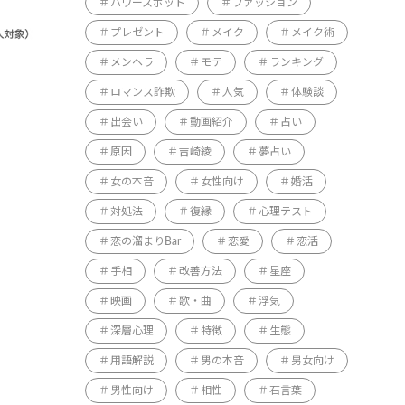
パワースポット
ファッション
プレゼント
メイク
メイク術
メンヘラ
モテ
ランキング
ロマンス詐欺
人気
体験談
出会い
動画紹介
占い
原因
吉崎綾
夢占い
女の本音
女性向け
婚活
対処法
復縁
心理テスト
恋の溜まりBar
恋愛
恋活
手相
改善方法
星座
映画
歌・曲
浮気
深層心理
特徴
生態
用語解説
男の本音
男女向け
男性向け
相性
石言葉