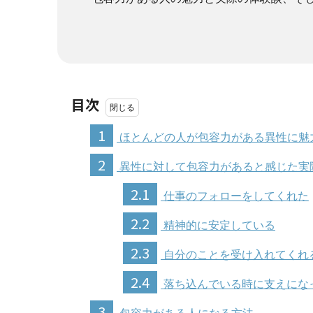
目次
1
ほとんどの人が包容力がある異性に魅
2
異性に対して包容力があると感じた実
2.1
仕事のフォローをしてくれた
2.2
精神的に安定している
2.3
自分のことを受け入れてくれ
2.4
落ち込んでいる時に支えにな
3