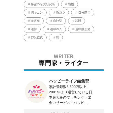
秘密の恋愛研究所
結婚
胸キュン
脈あり
自分磨き
花言葉
血液型
診断
運勢
運命の人
遠距離恋愛
野呂佳代
顔
専門家・ライター
ハッピーライフ編集部
累計登録数3,500万以上、
2001年より運営している日
本最大級のマッチング・出
会いサービス「ハッピ...