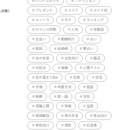
パワースポット
ファッション
プレゼント
メイク
メイク術
メンヘラ
モテ
ランキング
ロマンス詐欺
人気
体験談
出会い
動画紹介
占い
原因
吉崎綾
夢占い
女の本音
女性向け
婚活
対処法
復縁
心理テスト
恋の溜まりBar
恋愛
恋活
手相
改善方法
星座
映画
歌・曲
浮気
深層心理
特徴
生態
用語解説
男の本音
男女向け
男性向け
相性
石言葉