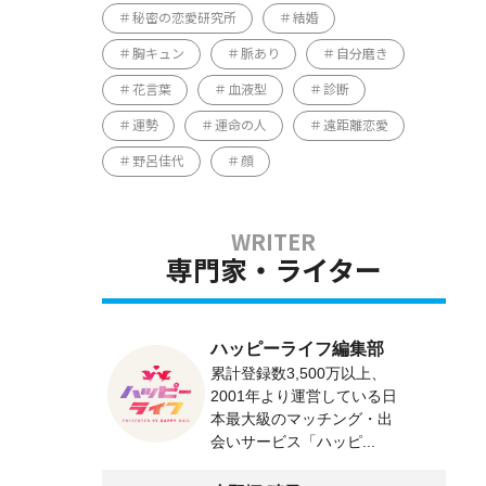
秘密の恋愛研究所
結婚
胸キュン
脈あり
自分磨き
花言葉
血液型
診断
運勢
運命の人
遠距離恋愛
野呂佳代
顔
専門家・ライター
ハッピーライフ編集部
累計登録数3,500万以上、
2001年より運営している日
本最大級のマッチング・出
会いサービス「ハッピ...