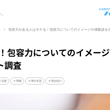
ト。
ト
包容力がある人はモテる！包容力についてのイメージや体験談を2
！包容力についてのイメージ
ト調査
恋愛
特徴
男の本音
男女向け