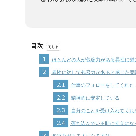
目次
1
ほとんどの人が包容力がある異性に魅
2
異性に対して包容力があると感じた実
2.1
仕事のフォローをしてくれた
2.2
精神的に安定している
2.3
自分のことを受け入れてくれ
2.4
落ち込んでいる時に支えにな
3