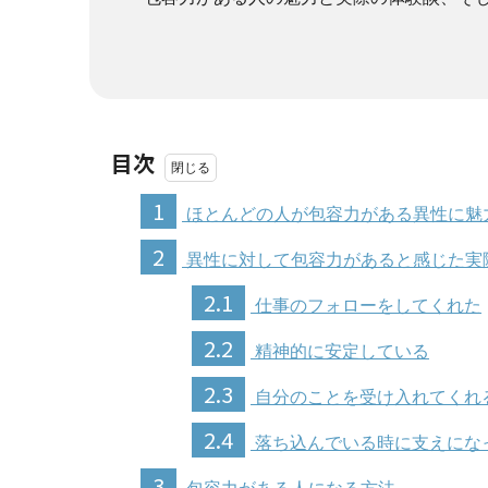
目次
1
ほとんどの人が包容力がある異性に魅
2
異性に対して包容力があると感じた実
2.1
仕事のフォローをしてくれた
2.2
精神的に安定している
2.3
自分のことを受け入れてくれ
2.4
落ち込んでいる時に支えにな
3