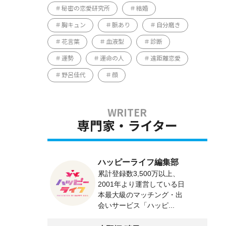
秘密の恋愛研究所
結婚
胸キュン
脈あり
自分磨き
花言葉
血液型
診断
運勢
運命の人
遠距離恋愛
野呂佳代
顔
専門家・ライター
ハッピーライフ編集部
累計登録数3,500万以上、
2001年より運営している日
本最大級のマッチング・出
会いサービス「ハッピ...