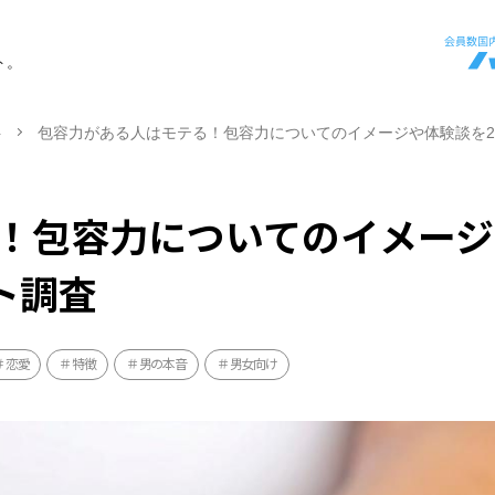
ト。
ト
包容力がある人はモテる！包容力についてのイメージや体験談を2
！包容力についてのイメージ
ト調査
恋愛
特徴
男の本音
男女向け