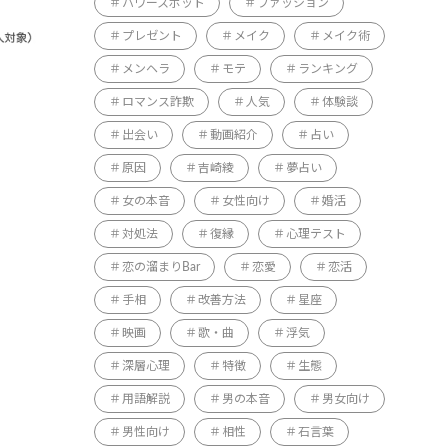
パワースポット
ファッション
プレゼント
メイク
メイク術
メンヘラ
モテ
ランキング
ロマンス詐欺
人気
体験談
出会い
動画紹介
占い
原因
吉崎綾
夢占い
女の本音
女性向け
婚活
対処法
復縁
心理テスト
恋の溜まりBar
恋愛
恋活
手相
改善方法
星座
映画
歌・曲
浮気
深層心理
特徴
生態
用語解説
男の本音
男女向け
男性向け
相性
石言葉