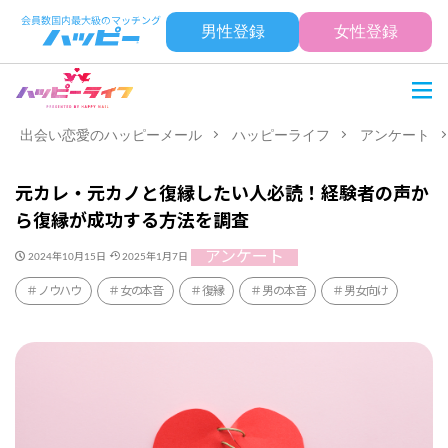
男性登録
女性登録
出会い恋愛のハッピーメール
ハッピーライフ
アンケート
元カレ・元カノと復縁したい人必読！経験者の声か
ら復縁が成功する方法を調査
アンケート
2024年10月15日
2025年1月7日
ノウハウ
女の本音
復縁
男の本音
男女向け