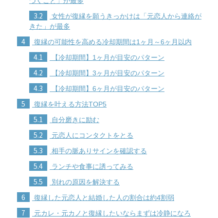
づくこと」が最多
3.2
女性が復縁を願うきっかけは「元恋人から連絡が
きた」が最多
4
復縁の可能性を高める冷却期間は1ヶ月～6ヶ月以内
4.1
【冷却期間】1ヶ月が目安のパターン
4.2
【冷却期間】3ヶ月が目安のパターン
4.3
【冷却期間】6ヶ月が目安のパターン
5
復縁を叶える方法TOP5
5.1
自分磨きに励む
5.2
元恋人にコンタクトをとる
5.3
相手の脈ありサインを確認する
5.4
ランチや食事に誘ってみる
5.5
別れの原因を解決する
6
復縁した元恋人と結婚した人の割合は約4割弱
7
元カレ・元カノと復縁したいならまずは冷静になろ