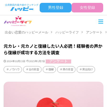
男性登録
女性登録
出会い恋愛のハッピーメール
ハッピーライフ
アンケート
元カレ・元カノと復縁したい人必読！経験者の声か
ら復縁が成功する方法を調査
アンケート
2024年10月15日
2025年1月7日
ノウハウ
女の本音
復縁
男の本音
男女向け