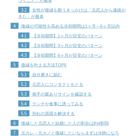
づくこと」が最多
3.2
女性が復縁を願うきっかけは「元恋人から連絡が
きた」が最多
4
復縁の可能性を高める冷却期間は1ヶ月～6ヶ月以内
4.1
【冷却期間】1ヶ月が目安のパターン
4.2
【冷却期間】3ヶ月が目安のパターン
4.3
【冷却期間】6ヶ月が目安のパターン
5
復縁を叶える方法TOP5
5.1
自分磨きに励む
5.2
元恋人にコンタクトをとる
5.3
相手の脈ありサインを確認する
5.4
ランチや食事に誘ってみる
5.5
別れの原因を解決する
6
復縁した元恋人と結婚した人の割合は約4割弱
7
元カレ・元カノと復縁したいならまずは冷静になろ