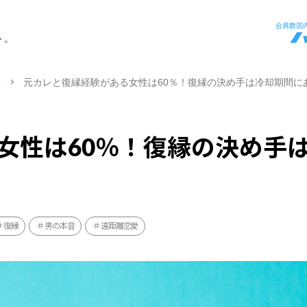
ト。
ト
元カレと復縁経験がある女性は60％！復縁の決め手は冷却期間に
女性は60％！復縁の決め手
復縁
男の本音
遠距離恋愛