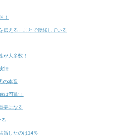
％！
を伝える」ことで復縁している
性が大多数！
実情
男の本音
縁は可能！
重要になる
なる
結婚したのは14％