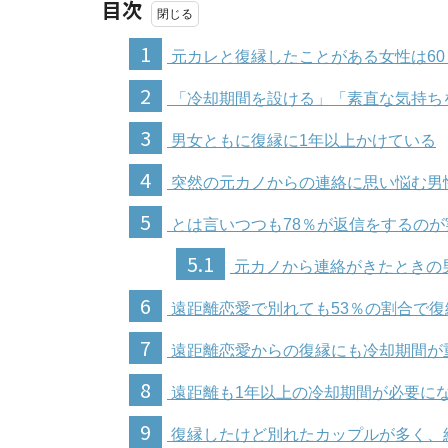
目次
1
元カレと復縁したことがある女性は60
2
「冷却期間を設ける」「素直な気持ち
3
男女ともに復縁に1年以上かけている
4
突然の元カノからの連絡に思い悩む男
5
とは言いつつも78％が返信をするのが
5.1
元カノから連絡がきたときの
6
遠距離恋愛で別れても53％の割合で復
7
遠距離恋愛からの復縁にも冷却期間が
8
遠距離も1年以上の冷却期間が必要に
9
復縁したけど別れたカップルが多く、