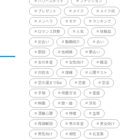
パワースポット
ファッション
プレゼント
メイク
メイク術
メンヘラ
モテ
ランキング
ロマンス詐欺
人気
体験談
出会い
動画紹介
占い
原因
吉崎綾
夢占い
女の本音
女性向け
婚活
対処法
復縁
心理テスト
恋の溜まりBar
恋愛
恋活
手相
改善方法
星座
映画
歌・曲
浮気
深層心理
特徴
生態
用語解説
男の本音
男女向け
男性向け
相性
石言葉