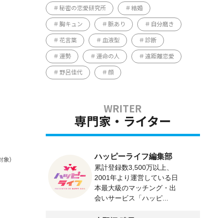
秘密の恋愛研究所
結婚
胸キュン
脈あり
自分磨き
花言葉
血液型
診断
運勢
運命の人
遠距離恋愛
野呂佳代
顔
専門家・ライター
ハッピーライフ編集部
累計登録数3,500万以上、
2001年より運営している日
本最大級のマッチング・出
会いサービス「ハッピ...