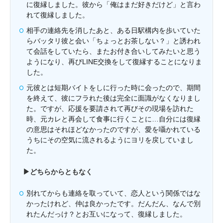
に復縁しました。彼から「俺はまだ好きだけど」と言わ
れて復縁しました。
相手の連絡先を消したあと、ある日駅構内を歩いていた
らバッタリ彼と会い「ちょっとお茶しない？」と誘われ
て会話をしていたら、またお付き合いしてみたいと思う
ようになり、再びLINE交換をして復縁することになりま
した。
元彼とは短期バイトをしに行った時に会ったので、期間
を終えて、彼にフラれた後は完全に面識がなくなりまし
た。ですが、応援を要請されて再びその現場を訪れた
時、元カレと再会して食事に行くことに…自分には復縁
の意思はそれほどなかったのですが、愛を囁かれている
うちにその空気に流されるようにヨリを戻していまし
た。
▶︎どちらからともなく
別れてからも連絡を取っていて、恋人という関係ではな
かったけれど、仲は良かったです。だんだん、なんで別
れたんだっけ？とお互いになって、復縁しました。