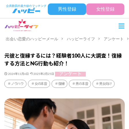
男性登録
女性登録
出会い恋愛のハッピーメール
ハッピーライフ
アンケート
元彼と復縁するには？経験者100人に大調査！復縁
する方法とNG行動も紹介！
アンケート
2024年11月6日
2025年2月25日
ノウハウ
女の本音
復縁
男の本音
男女向け