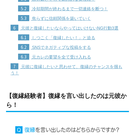
5.2
冷却期間が終わるまで一切連絡を断つ！
5.3
焦らずに信頼関係を築いていく
6
元彼と復縁したいならやってはいけないNG行動3選
6.1
しつこく「復縁したい！」と迫る
6.2
SNSでネガティブな投稿をする
6.3
元カレの要望を全て受け入れる
7
元彼に復縁したいと思わせて、復縁のチャンスを掴も
う！
【復縁経験者】復縁を言い出したのは元彼か
ら！