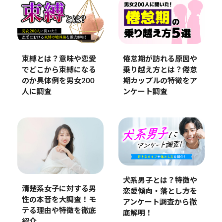
束縛とは？意味や恋愛
倦怠期が訪れる原因や
でどこから束縛になる
乗り越え方とは？倦怠
のか具体例を男女200
期カップルの特徴をア
人に調査
ンケート調査
犬系男子とは？特徴や
清楚系女子に対する男
恋愛傾向・落とし方を
性の本音を大調査！モ
アンケート調査から徹
テる理由や特徴を徹底
底解明！
紹介