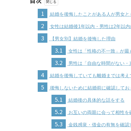
目次
1
結婚を後悔したことがある人が男女と
2
女性は結婚後1年以内・男性は2年以
3
【男女別】結婚を後悔した理由
3.1
女性は「性格の不一致」が最
3.2
男性は「自由な時間がない・
4
結婚を後悔していても離婚までは考え
5
後悔しないために結婚前に確認してお
5.1
結婚後の具体的な話をする
5.2
お互いの両親に会って相性を
5.3
金銭感覚・借金の有無を確認