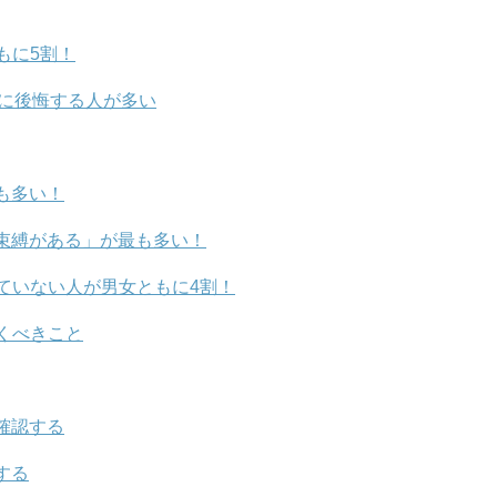
もに5割！
内に後悔する人が多い
も多い！
束縛がある」が最も多い！
ていない人が男女ともに4割！
くべきこと
確認する
する