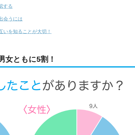
認する
出会うには
互いを知ることが大切！
男女ともに5割！