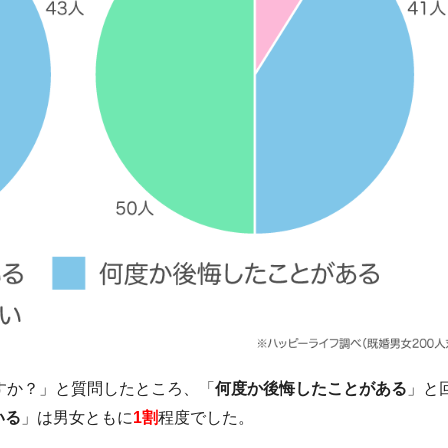
すか？」と質問したところ、「
何度か後悔したことがある
」と
いる
」は男女ともに
1割
程度でした。