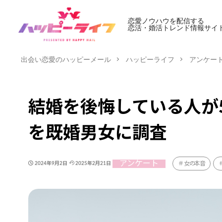
恋愛ノウハウを配信する
恋活・婚活トレンド情報サイ
出会い恋愛のハッピーメール
ハッピーライフ
アンケー
結婚を後悔している人が
を既婚男女に調査
アンケート
女の本音
2024年9月2日
2025年2月21日