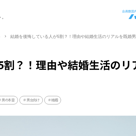
ト。
ト
結婚を後悔している人が5割？！理由や結婚生活のリアルを既婚
5割？！理由や結婚生活のリ
男の本音
男女向け
結婚