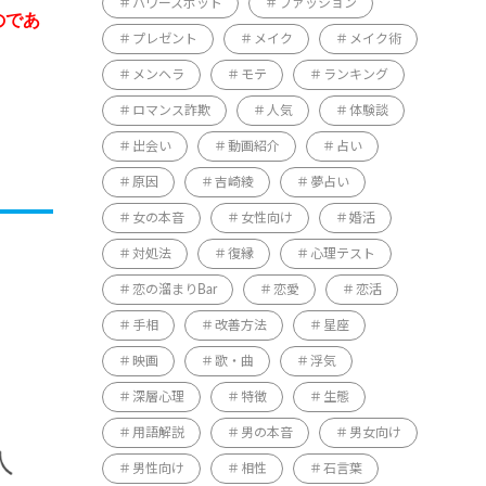
パワースポット
ファッション
のであ
プレゼント
メイク
メイク術
メンヘラ
モテ
ランキング
ロマンス詐欺
人気
体験談
出会い
動画紹介
占い
原因
吉崎綾
夢占い
女の本音
女性向け
婚活
対処法
復縁
心理テスト
恋の溜まりBar
恋愛
恋活
手相
改善方法
星座
映画
歌・曲
浮気
深層心理
特徴
生態
用語解説
男の本音
男女向け
男性向け
相性
石言葉