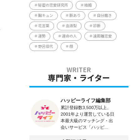
秘密の恋愛研究所
結婚
胸キュン
脈あり
自分磨き
花言葉
血液型
診断
運勢
運命の人
遠距離恋愛
野呂佳代
顔
専門家・ライター
ハッピーライフ編集部
累計登録数3,500万以上、
2001年より運営している日
本最大級のマッチング・出
会いサービス「ハッピ...