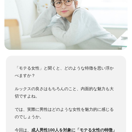
「モテる女性」と聞くと、どのような特徴を思い浮か
べますか？
ルックスの良さはもちろんのこと、内面的な魅力も大
切ですよね。
では、実際に男性はどのような女性を魅力的に感じる
のでしょうか。
今回は、
成人男性100人を対象に「モテる女性の特徴」