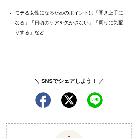
モテる女性になるためのポイントは「聞き上手に
なる」「日頃のケアを欠かさない」「周りに気配
りする」など
＼ SNSでシェアしよう！ ／