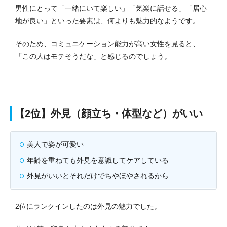
男性にとって「一緒にいて楽しい」「気楽に話せる」「居心
地が良い」といった要素は、何よりも魅力的なようです。
そのため、コミュニケーション能力が高い女性を見ると、
「この人はモテそうだな」と感じるのでしょう。
【2位】外見（顔立ち・体型など）がいい
美人で姿が可愛い
年齢を重ねても外見を意識してケアしている
外見がいいとそれだけでちやほやされるから
2位にランクインしたのは外見の魅力でした。