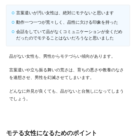
言葉遣いが汚い女性は、絶対にモテないと思います
動作一つ一つが荒々しく、品性に欠ける印象を持った
会話をしていて品がなくコミュニケーションが全くだめ
だったのでモテることはないだろうなと思いました
品がない女性も、男性からモテづらい傾向があります。
言葉遣いや立ち振る舞いの荒さは、育ちの悪さや教養のなさ
を連想させ、男性を幻滅させてしまいます。
どんなに外見が良くても、品がないと台無しになってしまう
でしょう。
モテる女性になるためのポイント