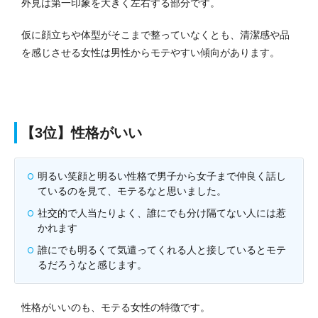
外見は第一印象を大きく左右する部分です。
仮に顔立ちや体型がそこまで整っていなくとも、清潔感や品
を感じさせる女性は男性からモテやすい傾向があります。
【3位】性格がいい
明るい笑顔と明るい性格で男子から女子まで仲良く話し
ているのを見て、モテるなと思いました。
社交的で人当たりよく、誰にでも分け隔てない人には惹
かれます
誰にでも明るくて気遣ってくれる人と接しているとモテ
るだろうなと感じます。
性格がいいのも、モテる女性の特徴です。