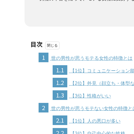
目次
1
世の男性が思うモテる女性の特徴とは
1.1
【1位】コミュニケーション
1.2
【2位】外見（顔立ち・体型
1.3
【3位】性格がいい
2
世の男性が思うモテない女性の特徴と
2.1
【1位】人の悪口が多い
2.2
【2位】自己中心的な性格