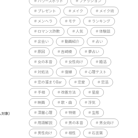
パワースポット
ファッション
プレゼント
メイク
メイク術
メンヘラ
モテ
ランキング
ロマンス詐欺
人気
体験談
出会い
動画紹介
占い
原因
吉崎綾
夢占い
女の本音
女性向け
婚活
対処法
復縁
心理テスト
恋の溜まりBar
恋愛
恋活
手相
改善方法
星座
映画
歌・曲
浮気
深層心理
特徴
生態
用語解説
男の本音
男女向け
男性向け
相性
石言葉