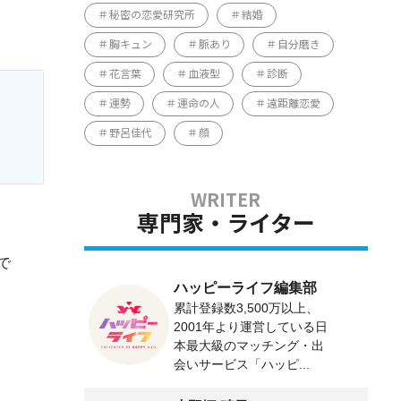
秘密の恋愛研究所
結婚
胸キュン
脈あり
自分磨き
花言葉
血液型
診断
運勢
運命の人
遠距離恋愛
野呂佳代
顔
専門家・ライター
で
ハッピーライフ編集部
累計登録数3,500万以上、
2001年より運営している日
本最大級のマッチング・出
会いサービス「ハッピ...