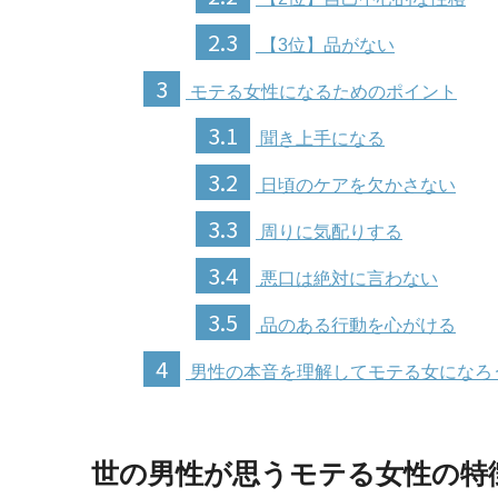
2.3
【3位】品がない
3
モテる女性になるためのポイント
3.1
聞き上手になる
3.2
日頃のケアを欠かさない
3.3
周りに気配りする
3.4
悪口は絶対に言わない
3.5
品のある行動を心がける
4
男性の本音を理解してモテる女になろ
世の男性が思うモテる女性の特