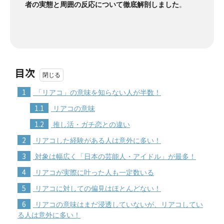
者の実態と周囲の反応について徹底解剖しました
。
目次
1
「リアコ」の意味を知らない人が半数！
1.1
リアコの意味
1.2
推し活・ガチ恋との違い
2
リアコした経験がある人は意外に多い！
3
対象は幅広く「日本の芸能人・アイドル」が最多！
4
リアコが実際に叶った人も一定数いる
5
リアコに対しての偏見はほとんどない！
6
リアコの意味はまだ浸透していないが、リアコしてい
る人は意外に多い！