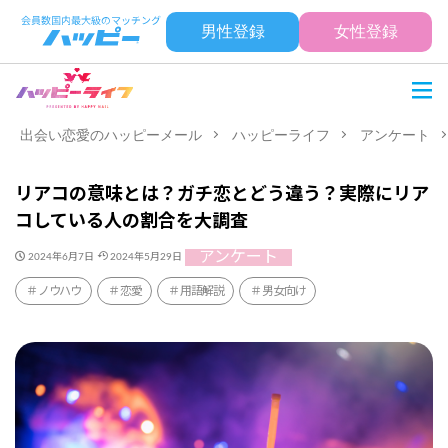
男性登録
女性登録
出会い恋愛のハッピーメール
ハッピーライフ
アンケート
リアコの意味とは？ガチ恋とどう違う？実際にリア
コしている人の割合を大調査
アンケート
2024年6月7日
2024年5月29日
ノウハウ
恋愛
用語解説
男女向け