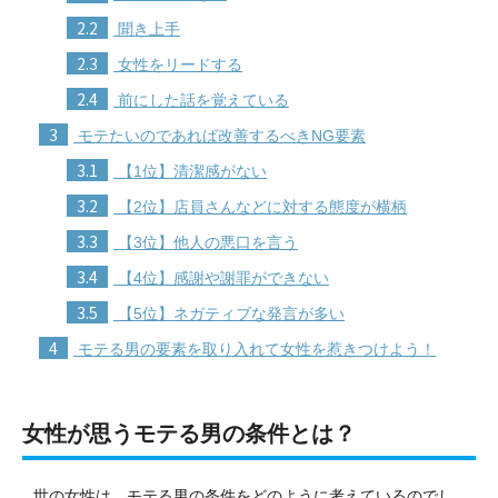
2.2
聞き上手
2.3
女性をリードする
2.4
前にした話を覚えている
3
モテたいのであれば改善するべきNG要素
3.1
【1位】清潔感がない
3.2
【2位】店員さんなどに対する態度が横柄
3.3
【3位】他人の悪口を言う
3.4
【4位】感謝や謝罪ができない
3.5
【5位】ネガティブな発言が多い
4
モテる男の要素を取り入れて女性を惹きつけよう！
女性が思うモテる男の条件とは？
世の女性は、モテる男の条件をどのように考えているのでし