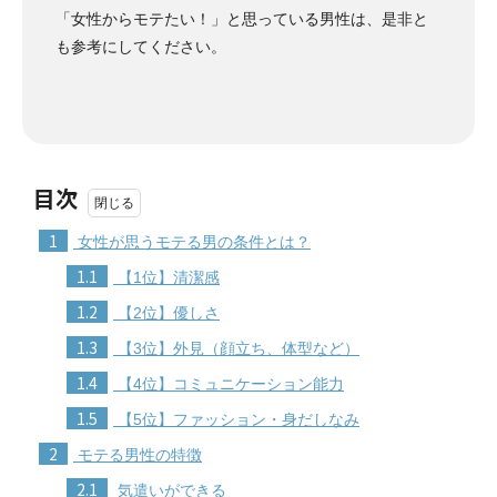
「女性からモテたい！」と思っている男性は、是非と
も参考にしてください。
目次
1
女性が思うモテる男の条件とは？
1.1
【1位】清潔感
1.2
【2位】優しさ
1.3
【3位】外見（顔立ち、体型など）
1.4
【4位】コミュニケーション能力
1.5
【5位】ファッション・身だしなみ
2
モテる男性の特徴
2.1
気遣いができる