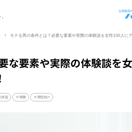
ト。
ト
モテる男の条件とは？必要な要素や実際の体験談を女性100人に
要な要素や実際の体験談を
！
の本音
特徴
男性向け