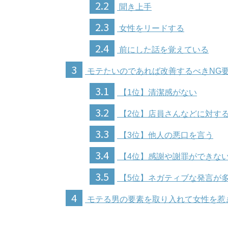
2.2
聞き上手
2.3
女性をリードする
2.4
前にした話を覚えている
3
モテたいのであれば改善するべきNG
3.1
【1位】清潔感がない
3.2
【2位】店員さんなどに対す
3.3
【3位】他人の悪口を言う
3.4
【4位】感謝や謝罪ができな
3.5
【5位】ネガティブな発言が
4
モテる男の要素を取り入れて女性を惹