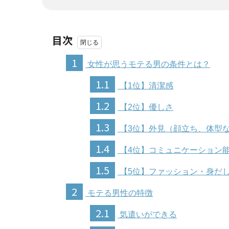
目次
1
女性が思うモテる男の条件とは？
1.1
【1位】清潔感
1.2
【2位】優しさ
1.3
【3位】外見（顔立ち、体型
1.4
【4位】コミュニケーション
1.5
【5位】ファッション・身だ
2
モテる男性の特徴
2.1
気遣いができる