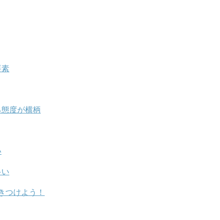
要素
る態度が横柄
い
多い
きつけよう！