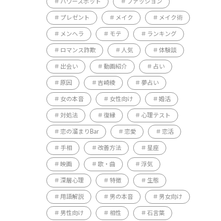
パワースポット
ファッション
プレゼント
メイク
メイク術
メンヘラ
モテ
ランキング
ロマンス詐欺
人気
体験談
出会い
動画紹介
占い
原因
吉崎綾
夢占い
女の本音
女性向け
婚活
対処法
復縁
心理テスト
恋の溜まりBar
恋愛
恋活
手相
改善方法
星座
映画
歌・曲
浮気
深層心理
特徴
生態
用語解説
男の本音
男女向け
男性向け
相性
石言葉