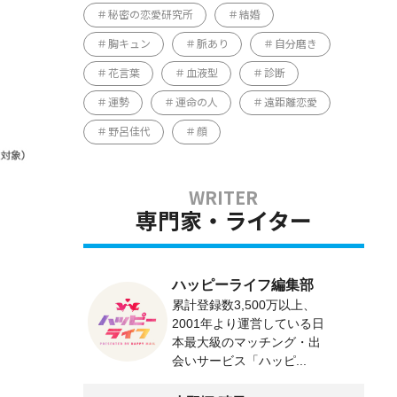
秘密の恋愛研究所
結婚
胸キュン
脈あり
自分磨き
花言葉
血液型
診断
運勢
運命の人
遠距離恋愛
野呂佳代
顔
専門家・ライター
ハッピーライフ編集部
累計登録数3,500万以上、
2001年より運営している日
本最大級のマッチング・出
会いサービス「ハッピ...