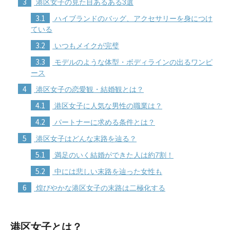
3
港区女子の見た目あるある3選
3.1
ハイブランドのバッグ、アクセサリーを身につけ
ている
3.2
いつもメイクが完璧
3.3
モデルのような体型・ボディラインの出るワンピ
ース
4
港区女子の恋愛観・結婚観とは？
4.1
港区女子に人気な男性の職業は？
4.2
パートナーに求める条件とは？
5
港区女子はどんな末路を辿る？
5.1
満足のいく結婚ができた人は約7割！
5.2
中には悲しい末路を辿った女性も
6
煌びやかな港区女子の末路は二極化する
港区女子とは？