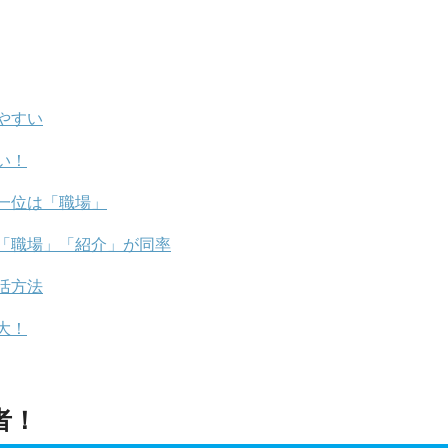
やすい
い！
一位は「職場」
「職場」「紹介」が同率
活方法
大！
者！