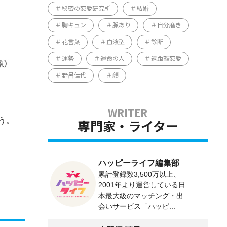
秘密の恋愛研究所
結婚
胸キュン
脈あり
自分磨き
花言葉
血液型
診断
運勢
運命の人
遠距離恋愛
野呂佳代
顔
う。
専門家・ライター
ハッピーライフ編集部
累計登録数3,500万以上、
2001年より運営している日
本最大級のマッチング・出
会いサービス「ハッピ...