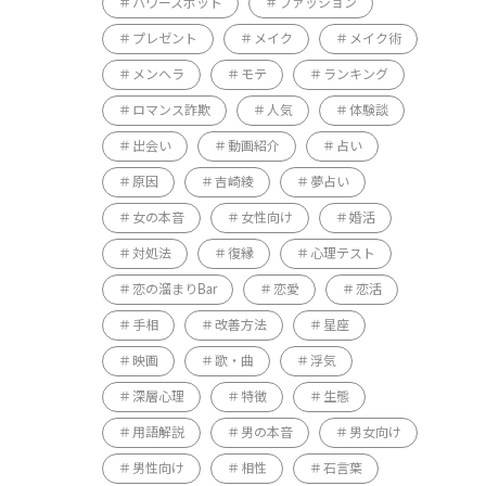
パワースポット
ファッション
プレゼント
メイク
メイク術
メンヘラ
モテ
ランキング
ロマンス詐欺
人気
体験談
出会い
動画紹介
占い
原因
吉崎綾
夢占い
女の本音
女性向け
婚活
対処法
復縁
心理テスト
恋の溜まりBar
恋愛
恋活
手相
改善方法
星座
映画
歌・曲
浮気
深層心理
特徴
生態
用語解説
男の本音
男女向け
男性向け
相性
石言葉