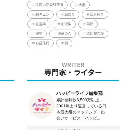
秘密の恋愛研究所
結婚
胸キュン
脈あり
自分磨き
花言葉
血液型
診断
運勢
運命の人
遠距離恋愛
野呂佳代
顔
専門家・ライター
ハッピーライフ編集部
累計登録数3,500万以上、
2001年より運営している日
本最大級のマッチング・出
会いサービス「ハッピ...