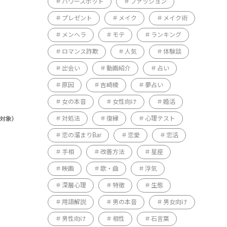
パワースポット
ファッション
プレゼント
メイク
メイク術
メンヘラ
モテ
ランキング
ロマンス詐欺
人気
体験談
出会い
動画紹介
占い
原因
吉崎綾
夢占い
女の本音
女性向け
婚活
対処法
復縁
心理テスト
恋の溜まりBar
恋愛
恋活
手相
改善方法
星座
映画
歌・曲
浮気
深層心理
特徴
生態
用語解説
男の本音
男女向け
男性向け
相性
石言葉