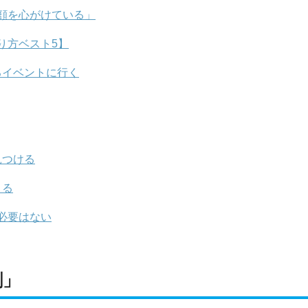
顔を心がけている」
り方ベスト5】
るイベントに行く
見つける
くる
必要はない
割」