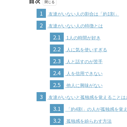
目次
1
友達がいない人の割合は「約1割」
2
友達がいない人の特徴とは
2.1
1人の時間が好き
2.2
人に気を使いすぎる
2.3
人と話すのが苦手
2.4
人を信用できない
2.5
他人に興味がない
3
友達がいないと孤独感を覚えることは
3.1
「約4割」の人が孤独感を覚
3.2
孤独感を紛らわす方法