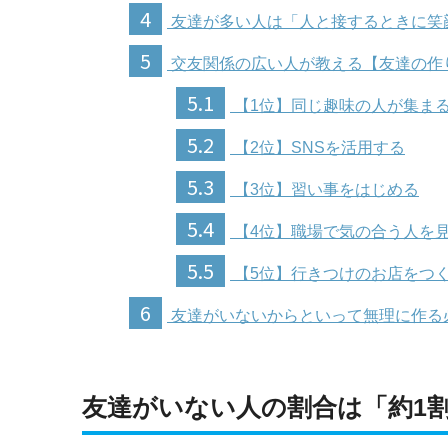
4
友達が多い人は「人と接するときに笑
5
交友関係の広い人が教える【友達の作
5.1
【1位】同じ趣味の人が集ま
5.2
【2位】SNSを活用する
5.3
【3位】習い事をはじめる
5.4
【4位】職場で気の合う人を
5.5
【5位】行きつけのお店をつ
6
友達がいないからといって無理に作る
友達がいない人の割合は「約1