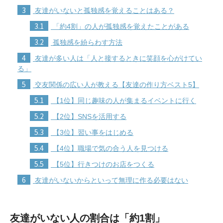
3
友達がいないと孤独感を覚えることはある？
3.1
「約4割」の人が孤独感を覚えたことがある
3.2
孤独感を紛らわす方法
4
友達が多い人は「人と接するときに笑顔を心がけてい
る」
5
交友関係の広い人が教える【友達の作り方ベスト5】
5.1
【1位】同じ趣味の人が集まるイベントに行く
5.2
【2位】SNSを活用する
5.3
【3位】習い事をはじめる
5.4
【4位】職場で気の合う人を見つける
5.5
【5位】行きつけのお店をつくる
6
友達がいないからといって無理に作る必要はない
友達がいない人の割合は「約1割」