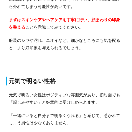
ら外れてしまう可能性が高いです。
まずはスキンケアやヘアケアを丁寧に行い、顔まわりの印象
を整える
ことを意識してみてください。
服装のシワや汚れ、ニオイなど、細かなところにも気を配る
と、より好印象を与えられるでしょう。
元気で明るい性格
元気で明るい女性はポジティブな雰囲気があり、初対面でも
「親しみやすい」と好意的に受け止められます。
「一緒にいると自分まで明るくなれる」と感じて、惹かれて
しまう男性は少なくありません。