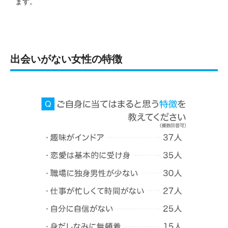
ます。
出会いがない女性の特徴