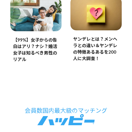
ヤンデレとは？メンヘ
【99%】女子からの告
ラとの違い＆ヤンデレ
白はアリ？ナシ？婚活
の特徴あるあるを200
女子は知るべき男性の
人に大調査！
リアル