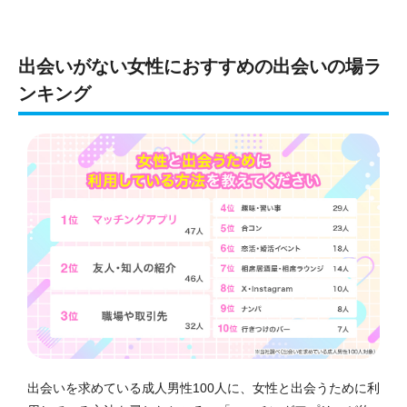
出会いがない女性におすすめの出会いの場ラ
ンキング
出会いを求めている成人男性100人に、女性と出会うために利