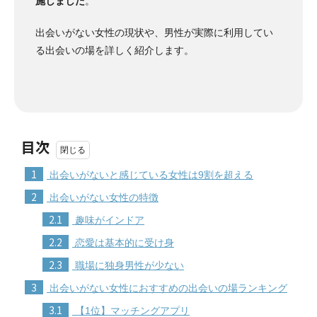
施しました
。
出会いがない女性の現状や、男性が実際に利用してい
る出会いの場を詳しく紹介します。
目次
1
出会いがないと感じている女性は9割を超える
2
出会いがない女性の特徴
2.1
趣味がインドア
2.2
恋愛は基本的に受け身
2.3
職場に独身男性が少ない
3
出会いがない女性におすすめの出会いの場ランキング
3.1
【1位】マッチングアプリ