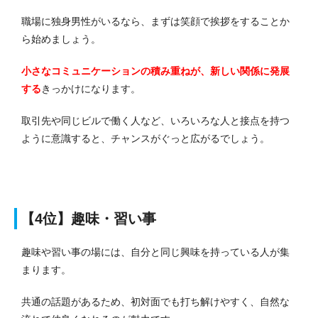
職場に独身男性がいるなら、まずは笑顔で挨拶をすることか
ら始めましょう。
小さなコミュニケーションの積み重ねが、新しい関係に発展
する
きっかけになります。
取引先や同じビルで働く人など、いろいろな人と接点を持つ
ように意識すると、チャンスがぐっと広がるでしょう。
【4位】趣味・習い事
趣味や習い事の場には、自分と同じ興味を持っている人が集
まります。
共通の話題があるため、初対面でも打ち解けやすく、自然な