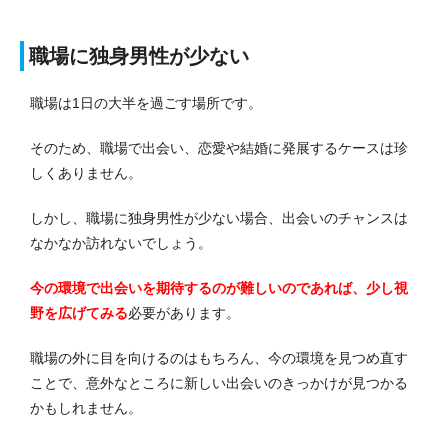
職場に独身男性が少ない
職場は1日の大半を過ごす場所です。
そのため、職場で出会い、恋愛や結婚に発展するケースは珍
しくありません。
しかし、職場に独身男性が少ない場合、出会いのチャンスは
なかなか訪れないでしょう。
今の環境で出会いを期待するのが難しいのであれば、少し視
野を広げてみる
必要があります。
職場の外に目を向けるのはもちろん、今の環境を見つめ直す
ことで、意外なところに新しい出会いのきっかけが見つかる
かもしれません。