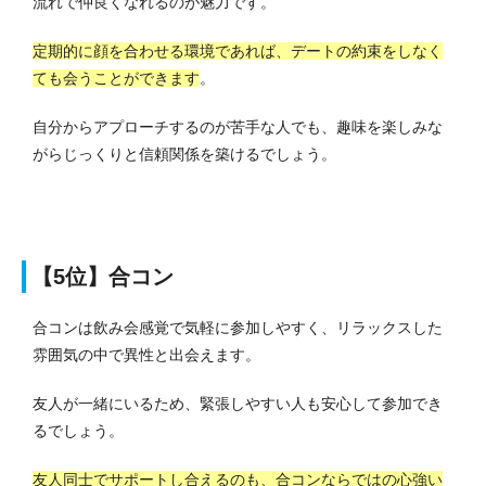
流れで仲良くなれるのが魅力です。
定期的に顔を合わせる環境であれば、デートの約束をしなく
ても会うことができます
。
自分からアプローチするのが苦手な人でも、趣味を楽しみな
がらじっくりと信頼関係を築けるでしょう。
【5位】合コン
合コンは飲み会感覚で気軽に参加しやすく、リラックスした
雰囲気の中で異性と出会えます。
友人が一緒にいるため、緊張しやすい人も安心して参加でき
るでしょう。
友人同士でサポートし合えるのも、合コンならではの心強い