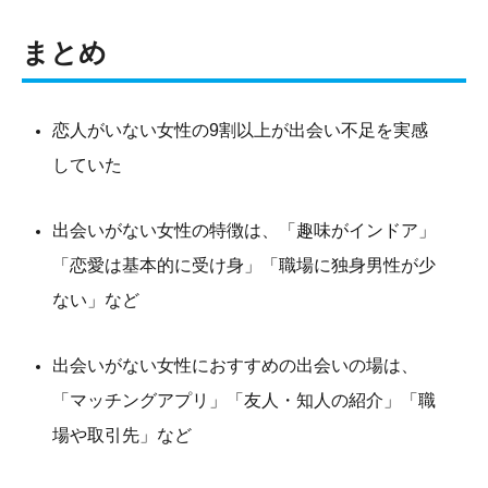
まとめ
恋人がいない女性の9割以上が出会い不足を実感
していた
出会いがない女性の特徴は、「趣味がインドア」
「恋愛は基本的に受け身」「職場に独身男性が少
ない」など
出会いがない女性におすすめの出会いの場は、
「マッチングアプリ」「友人・知人の紹介」「職
場や取引先」など