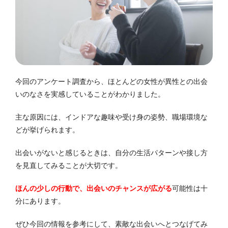
今回のアンケート調査から、ほとんどの女性が異性との出会
いのなさを実感していることがわかりました。
主な原因には、インドアな趣味や受け身の姿勢、職場環境な
どが挙げられます。
出会いがないと感じるときは、自分の生活パターンや接し方
を見直してみることが大切です。
ほんの少しの行動で、出会いのチャンスが広がる
可能性は十
分にあります。
ぜひ今回の情報を参考にして、素敵な出会いへとつなげてみ