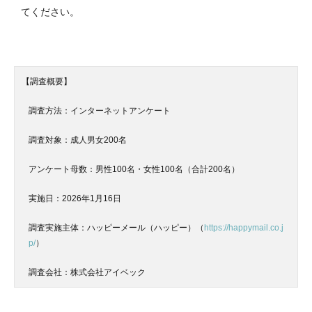
てください。
【調査概要】
調査方法：インターネットアンケート
調査対象：
成人男女200名
アンケート母数：
男性100名・女性100名（合計200名）
実施日：2026年1月16日
調査実施主体：ハッピーメール（ハッピー）（
https://happymail.co.j
p/
）
調査会社：株式会社アイベック