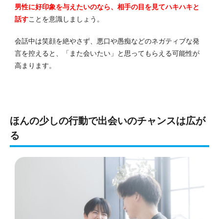
男性に好印象を与えたいのなら、相手の目を見てハキハキと
話す
ことを意識しましょう。
会話中は笑顔を絶やさず、悪口や愚痴などのネガティブな発
言を控えると、「また会いたい」と思ってもらえる可能性が
高まります。
ほんの少しの行動で出会いのチャンスは広が
る