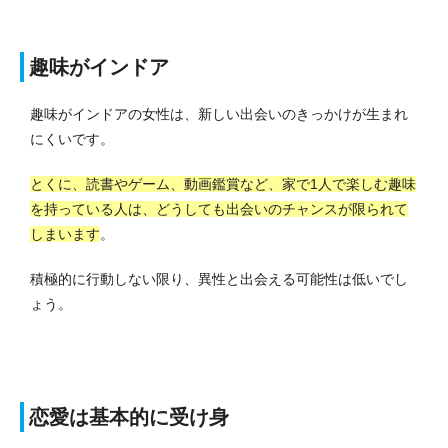
趣味がインドア
趣味がインドアの女性は、新しい出会いのきっかけが生まれ
にくいです。
とくに、読書やゲーム、動画鑑賞など、家で1人で楽しむ趣味
を持っている人は、どうしても出会いのチャンスが限られて
しまいます
。
積極的に行動しない限り、異性と出会える可能性は低いでし
ょう。
恋愛は基本的に受け身