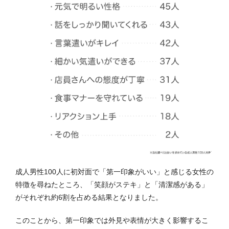
成人男性100人に初対面で「第一印象がいい」と感じる女性の
特徴を尋ねたところ、「笑顔がステキ」と「清潔感がある」
がそれぞれ約6割を占める結果となりました。
このことから、第一印象では外見や表情が大きく影響するこ