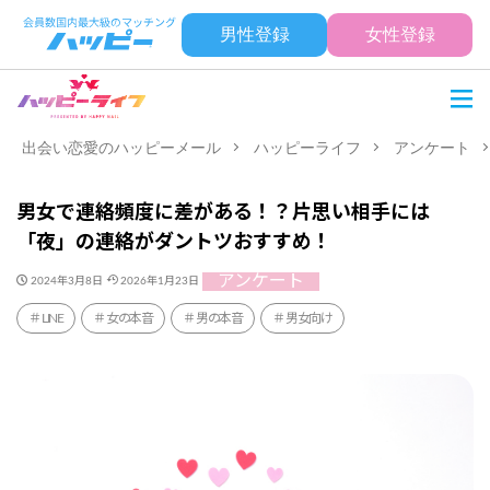
男性登録
女性登録
出会い恋愛のハッピーメール
ハッピーライフ
アンケート
男女で連絡頻度に差がある！？片思い相手には
「夜」の連絡がダントツおすすめ！
アンケート
2024年3月8日
2026年1月23日
LINE
女の本音
男の本音
男女向け