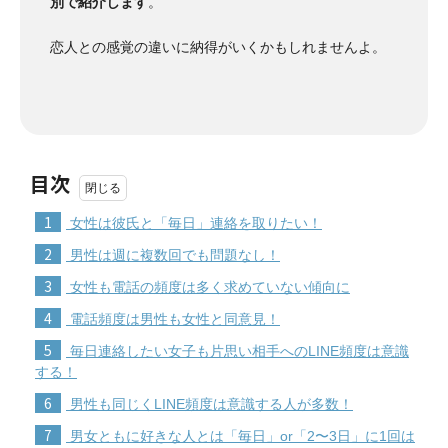
別で紹介します
。
恋人との感覚の違いに納得がいくかもしれませんよ。
目次
1
女性は彼氏と「毎日」連絡を取りたい！
2
男性は週に複数回でも問題なし！
3
女性も電話の頻度は多く求めていない傾向に
4
電話頻度は男性も女性と同意見！
5
毎日連絡したい女子も片思い相手へのLINE頻度は意識
する！
6
男性も同じくLINE頻度は意識する人が多数！
7
男女ともに好きな人とは「毎日」or「2〜3日」に1回は