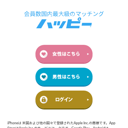
iPhoneは 米国および他の国々で登録されたApple Inc.の商標です。App