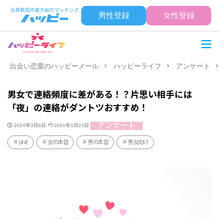
男性登録
女性登録
出会い恋愛のハッピーメール
ハッピーライフ
アンケート
男女で連絡頻度に差がある！？片思い相手には
「夜」の連絡がダントツおすすめ！
アンケート
2024年3月8日
2026年1月23日
LINE
女の本音
男の本音
男女向け