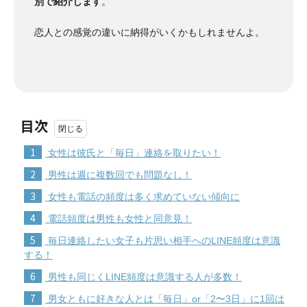
別で紹介します
。
恋人との感覚の違いに納得がいくかもしれませんよ。
目次
1
女性は彼氏と「毎日」連絡を取りたい！
2
男性は週に複数回でも問題なし！
3
女性も電話の頻度は多く求めていない傾向に
4
電話頻度は男性も女性と同意見！
5
毎日連絡したい女子も片思い相手へのLINE頻度は意識
する！
6
男性も同じくLINE頻度は意識する人が多数！
7
男女ともに好きな人とは「毎日」or「2〜3日」に1回は