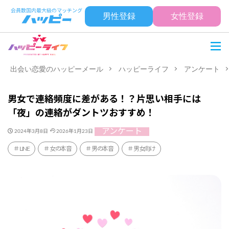
男性登録
女性登録
出会い恋愛のハッピーメール
ハッピーライフ
アンケート
男女で連絡頻度に差がある！？片思い相手には
「夜」の連絡がダントツおすすめ！
アンケート
2024年3月8日
2026年1月23日
LINE
女の本音
男の本音
男女向け