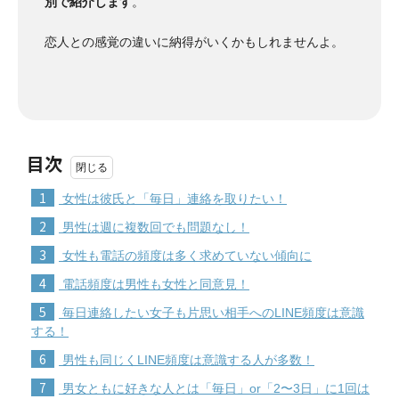
別で紹介します
。
恋人との感覚の違いに納得がいくかもしれませんよ。
目次
1
女性は彼氏と「毎日」連絡を取りたい！
2
男性は週に複数回でも問題なし！
3
女性も電話の頻度は多く求めていない傾向に
4
電話頻度は男性も女性と同意見！
5
毎日連絡したい女子も片思い相手へのLINE頻度は意識
する！
6
男性も同じくLINE頻度は意識する人が多数！
7
男女ともに好きな人とは「毎日」or「2〜3日」に1回は